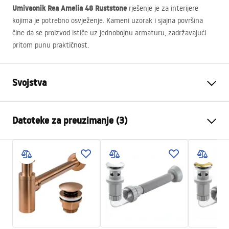
Umivaonik Rea Amelia 48 Ruststone
rješenje je za interijere
kojima je potrebno osvježenje. Kameni uzorak i sjajna površina
čine da se proizvod ističe uz jednobojnu armaturu, zadržavajući
pritom punu praktičnost.
Svojstva
Način montaže
Na ploču
Datoteke za preuzimanje (3)
Materijal
Sanitarna keramika
Boja
Imitacija kamena
Montažne upute
Završetak
Sjajni
Basin.pdf
Duljina
480
mm
Širina
345
mm
Warunki bezpieczeństwa
Visina
135
mm
WARUNKI BEZPIECZENSTWA UMYWALKI.pdf
Dubina
105
mm