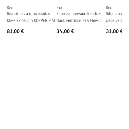
Oblik
Ovalni
Rea
Rea
Rea
Jamstveni uvjeti
Rea sifon za umivaonik s
Sifon za umivaonik s click-
Sifon za umiv
Otvor za slavinu
NE
Warranty_Terms_and_Conditions_Basins_-_5.pdf
klik-klak čepom COPPER MAT
clack ventilom REA Flow
clack ventil
Preljevna rupa
NE
Chrome
Gold
81,00 €
34,00 €
31,00 €