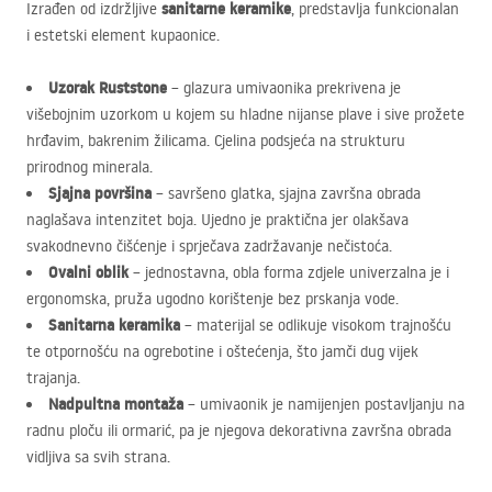
sanitarne keramike
Izrađen od izdržljive
, predstavlja funkcionalan
i estetski element kupaonice.
Uzorak Ruststone
– glazura umivaonika prekrivena je
višebojnim uzorkom u kojem su hladne nijanse plave i sive prožete
hrđavim, bakrenim žilicama. Cjelina podsjeća na strukturu
prirodnog minerala.
Sjajna površina
– savršeno glatka, sjajna završna obrada
naglašava intenzitet boja. Ujedno je praktična jer olakšava
svakodnevno čišćenje i sprječava zadržavanje nečistoća.
Ovalni oblik
– jednostavna, obla forma zdjele univerzalna je i
ergonomska, pruža ugodno korištenje bez prskanja vode.
Sanitarna keramika
– materijal se odlikuje visokom trajnošću
te otpornošću na ogrebotine i oštećenja, što jamči dug vijek
trajanja.
Nadpultna montaža
– umivaonik je namijenjen postavljanju na
radnu ploču ili ormarić, pa je njegova dekorativna završna obrada
vidljiva sa svih strana.