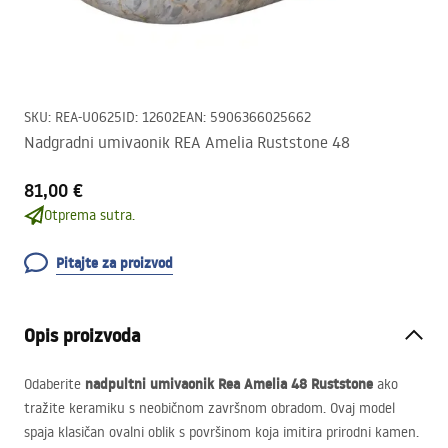
SKU
:
REA-U0625
ID
:
12602
EAN
:
5906366025662
Nadgradni umivaonik REA Amelia Ruststone 48
81,00 €
Otprema sutra.
Pitajte za proizvod
Opis proizvoda
nadpultni umivaonik Rea Amelia 48 Ruststone
Odaberite
ako
tražite keramiku s neobičnom završnom obradom. Ovaj model
spaja klasičan ovalni oblik s površinom koja imitira prirodni kamen.