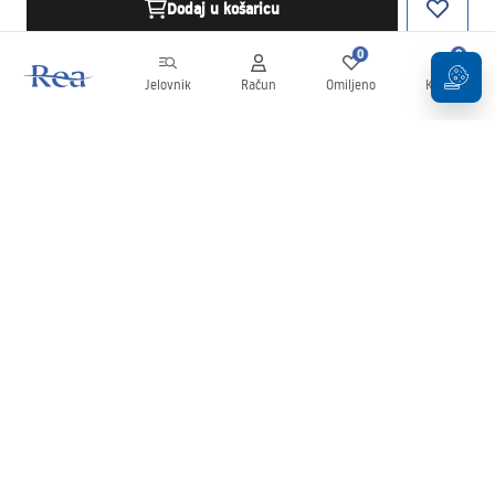
Dodaj u košaricu
0
0
Jelovnik
Račun
Omiljeno
Košarica
Newsletter
Budite u tijeku s novostima i promocijama!
Prijavi se
Unošenjem i potvrđivanjem svojih podataka pristajete na primanje
newslettera prema uvjetima navedenim u
Pravilima
.