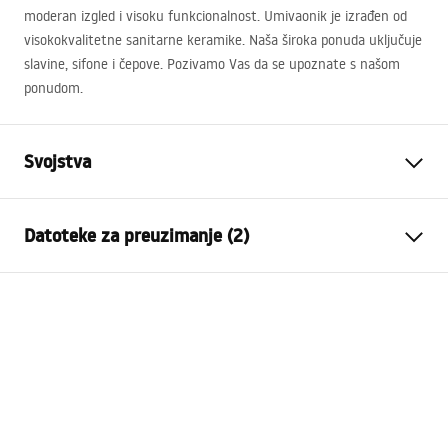
moderan izgled i visoku funkcionalnost. Umivaonik je izrađen od
visokokvalitetne sanitarne keramike. Naša široka ponuda uključuje
slavine, sifone i čepove. Pozivamo Vas da se upoznate s našom
ponudom.
Svojstva
Način montaže
Na ploču
Datoteke za preuzimanje (2)
Materijal
Sanitarna keramika
Boja
Uzor
Montažne upute
Završetak
Sjajni
Basin.pdf
Duljina
415
mm
Širina
415
mm
Jamstveni uvjeti
Visina
165
mm
Warranty_Terms_and_Conditions_Basins_-_5.pdf
Dubina
140
mm