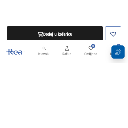
Dodaj u košaricu
0
0
Jelovnik
Račun
Omiljeno
Košarica
Newsletter
Budite u tijeku s novostima i promocijama!
Prijavi se