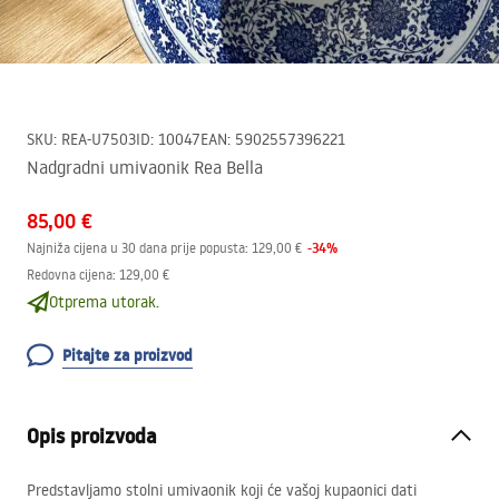
SKU
:
REA-U7503
ID
:
10047
EAN
:
5902557396221
Nadgradni umivaonik Rea Bella
85,00 €
-
34
%
Najniža cijena u 30 dana prije popusta:
129,00 €
Redovna cijena
:
129,00 €
Otprema utorak.
Pitajte za proizvod
Opis proizvoda
Predstavljamo stolni umivaonik koji će vašoj kupaonici dati