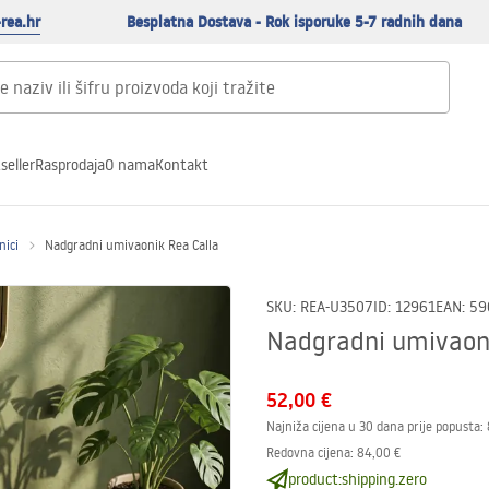
rea.hr
Besplatna Dostava - Rok isporuke 5-7 radnih dana
seller
Rasprodaja
O nama
Kontakt
nici
Nadgradni umivaonik Rea Calla
SKU
:
REA-U3507
ID
:
12961
EAN
:
59
Nadgradni umivaoni
52,00 €
Najniža cijena u 30 dana prije popusta:
Redovna cijena
:
84,00 €
product:shipping.zero