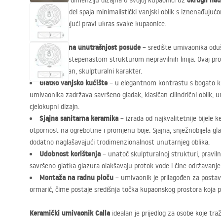
okrugli na
Otkrijte novu dimenziju dizajna u svojoj kupaonici uz
keramički model spaja minimalistički vanjski oblik s iznenađuju
posude, postajući pravi ukras svake kupaonice.
Jedinstvena unutrašnjost posude
– središte umivaonika odu
kaskadnom i stepenastom strukturom nepravilnih linija. Ovaj pros
obliku izražajan, skulpturalni karakter.
Glatko vanjsko kućište
– u elegantnom kontrastu s bogato kle
umivaonika zadržava savršeno gladak, klasičan cilindrični oblik, 
cjelokupni dizajn.
Sjajna sanitarna keramika
– izrada od najkvalitetnije bijele 
otpornost na ogrebotine i promjenu boje. Sjajna, snježnobijela gla
dodatno naglašavajući trodimenzionalnost unutarnjeg oblika.
Udobnost korištenja
– unatoč skulpturalnoj strukturi, pravilno 
savršeno glatka glazura olakšavaju protok vode i čine održavanj
Montaža na radnu ploču
– umivaonik je prilagođen za postavl
ormarić, čime postaje središnja točka kupaonskog prostora koja pr
Keramički umivaonik Calla
idealan je prijedlog za osobe koje tr