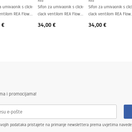
Rea
Rea
a umivaonik s click-
Sifon za umivaonik s click-
Sifon za umivaonik s clic
entilom REA Flow
clack ventilom REA Flow
clack ventilom REA Flow
Brush Nickel
Titan
 €
34,00 €
34,00 €
ima i promocijama!
svojih podataka pristajete na primanje newslettera prema uvjetima naved