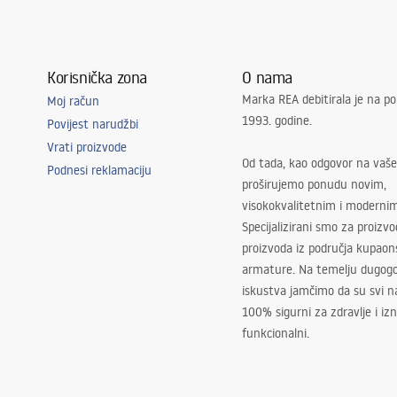
Korisnička zona
O nama
Marka REA debitirala je na po
Moj račun
1993. godine.
Povijest narudžbi
Vrati proizvode
Od tada, kao odgovor na vaše
Podnesi reklamaciju
proširujemo ponudu novim,
visokokvalitetnim i moderni
Specijalizirani smo za proizv
proizvoda iz područja kupaon
armature. Na temelju dugogo
iskustva jamčimo da su svi na
100% sigurni za zdravlje i i
funkcionalni.