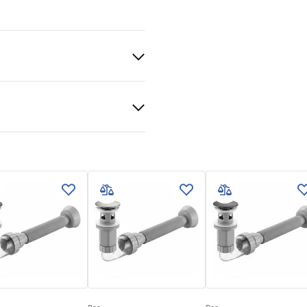
eramika
veni uvjeti
nty_Terms_and_Conditions_
_-_5.pdf