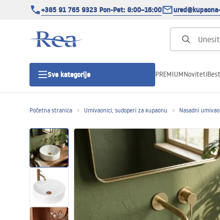
+385 91 765 9323 Pon-Pet: 8:00–16:00
ured@kupaona-
PREMIUM
Noviteti
Best
Sve kategorije
Početna stranica
Umivaonici, sudoperi za kupaonu
Nasadni umivao
Tuš kabine
Tuš vrata
Tuš kade
Tuš Kanalice