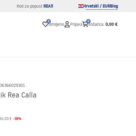
REA5
Hrvatski / EUR
Blog
Kod za popust:
0
0
0,00 €
Omiljeno
Prijava
Košarica
:
06366029301
k Rea Calla
-
38
%
84,00 €