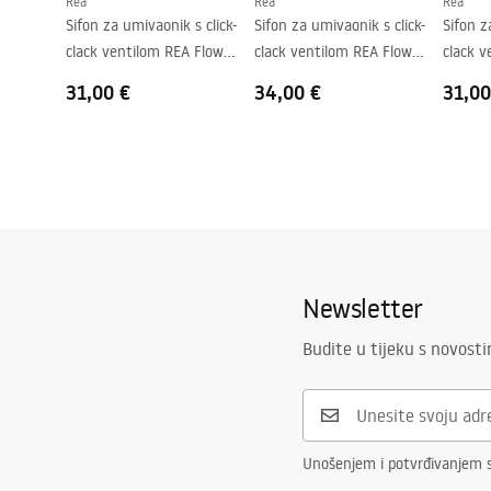
Rea
Rea
Rea
Preljevna rupa
NE
Sifon za umivaonik s click-
Sifon za umivaonik s click-
Sifon z
clack ventilom REA Flow
clack ventilom REA Flow
clack v
Gold
Brush Gold
Black
31,00 €
34,00 €
31,00
Newsletter
Budite u tijeku s novost
Unošenjem i potvrđivanjem 