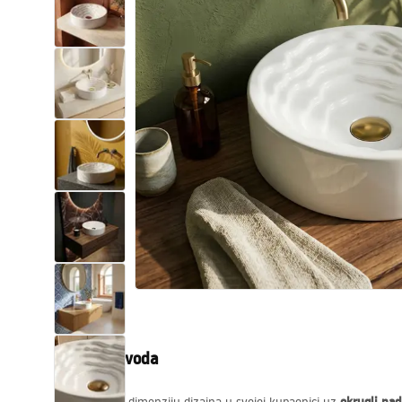
WC školjke
Umivaonici
Kade i paravani
Miješalice, pipe, slavine
Tuševi
Kuhinja
Pribor i kupaonski namještaj
Opis proizvoda