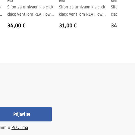
Rea
Rea
Rea
k-
Sifon za umivaonik s click-
Sifon za umivaonik s click-
Sifon za umiv
clack ventilom REA Flow
clack ventilom REA Flow
clack ventil
Brush Copper
White
Chrome
34,00 €
31,00 €
34,00 €
Prijavi se
enim u
Pravilima
.