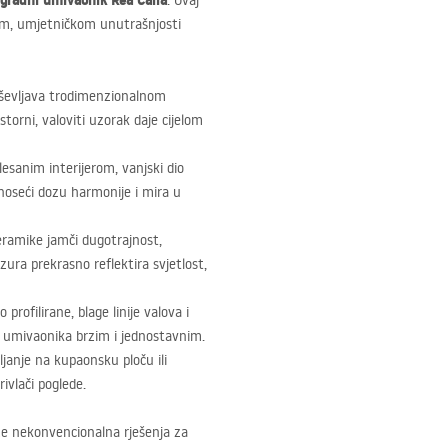
dgradni umivaonik Rea Calla
. Ovaj
ćom, umjetničkom unutrašnjosti
ševljava trodimenzionalnom
torni, valoviti uzorak daje cijelom
sanim interijerom, vanjski dio
unoseći dozu harmonije i mira u
keramike jamči dugotrajnost,
zura prekrasno reflektira svjetlost,
profilirane, blage linije valova i
e umivaonika brzim i jednostavnim.
janje na kupaonsku ploču ili
ivlači poglede.
aže nekonvencionalna rješenja za