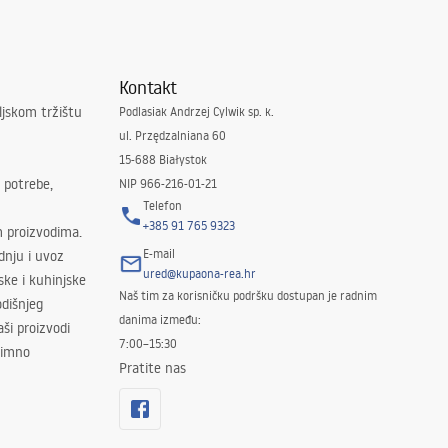
Kontakt
ljskom tržištu
Podlasiak Andrzej Cylwik sp. k.
ul. Przędzalniana 60
15-688 Białystok
 potrebe,
NIP 966-216-01-21
Telefon
+385 91 765 9323
m proizvodima.
E-mail
odnju i uvoz
ured@kupaona-rea.hr
ske i kuhinjske
Naš tim za korisničku podršku dostupan je radnim
dišnjeg
danima između:
ši proizvodi
7:00–15:30
znimno
Pratite nas