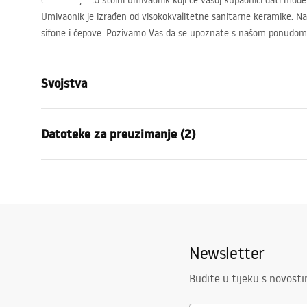
Predstavljamo stolni umivaonik koji će vašoj kupaonici dati moder
Umivaonik je izrađen od visokokvalitetne sanitarne keramike. Naš
sifone i čepove. Pozivamo Vas da se upoznate s našom ponudom
Svojstva
Način montaže
Na ploču
Datoteke za preuzimanje (2)
Materijal
Sanitarna k
Boja
Imitacija k
Jamst
Završetak
Sjajni
Montažne upute
Warra
Basin.pdf
Duljina
405
mm
Basins
Širina
310
mm
Newsletter
Visina
140
mm
Dubina
110
mm
Budite u tijeku s novost
Oblik
Pravokutni