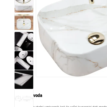
WC školjke
Umivaonici
Kade i paravani
Miješalice, pipe, slavine
Tuševi
Kuhinja
Pribor i kupaonski namještaj
Opis proizvoda