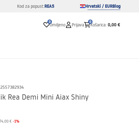
REA5
Hrvatski / EUR
Blog
Kod za popust:
0
0
0,00 €
Omiljeno
Prijava
Košarica
:
02557382934
k Rea Demi Mini Aiax Shiny
-
1
%
74,00 €