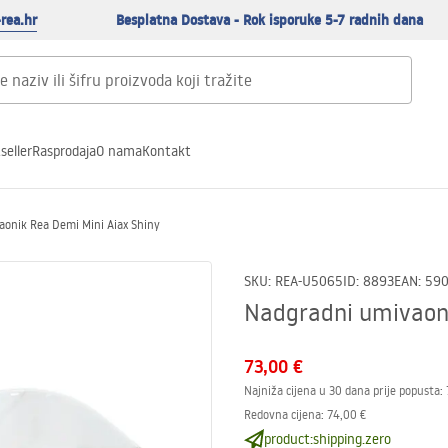
rea.hr
Besplatna Dostava - Rok isporuke 5-7 radnih dana
seller
Rasprodaja
O nama
Kontakt
onik Rea Demi Mini Aiax Shiny
SKU
:
REA-U5065
ID
:
8893
EAN
:
59
Nadgradni umivaoni
73,00 €
Najniža cijena u 30 dana prije popusta:
Redovna cijena
:
74,00 €
product:shipping.zero