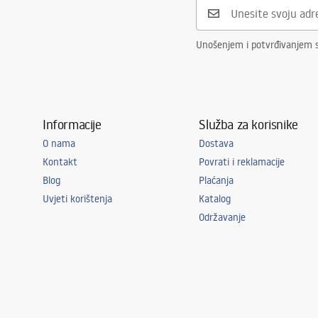
Otvor za slavinu
NE
Preljevna rupa
NE
Unošenjem i potvrđivanjem 
Informacije
Služba za korisnike
O nama
Dostava
Kontakt
Povrati i reklamacije
Blog
Plaćanja
Uvjeti korištenja
Katalog
Održavanje