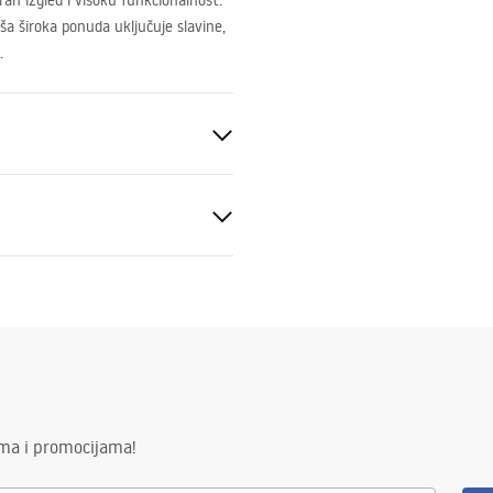
an izgled i visoku funkcionalnost.
a široka ponuda uključuje slavine,
.
eramika
amena
veni uvjeti
nty_Terms_and_Conditions_
_-_5.pdf
ima i promocijama!