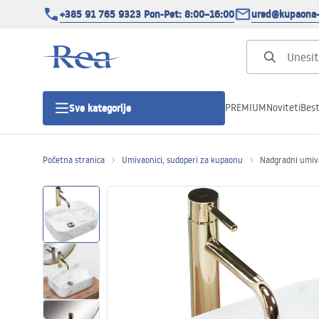
+385 91 765 9323 Pon-Pet: 8:00–16:00
ured@kupaona-
PREMIUM
Noviteti
Best
Sve kategorije
Početna stranica
Umivaonici, sudoperi za kupaonu
Nadgradni umiva
Tuš kabine
Tuš vrata
Tuš kade
Tuš Kanalice