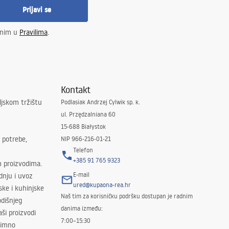
Prijavi se
enim u
Pravilima
.
Kontakt
ljskom tržištu
Podlasiak Andrzej Cylwik sp. k.
ul. Przędzalniana 60
15-688 Białystok
 potrebe,
NIP 966-216-01-21
Telefon
+385 91 765 9323
m proizvodima.
E-mail
odnju i uvoz
ured@kupaona-rea.hr
ske i kuhinjske
Naš tim za korisničku podršku dostupan je radnim
dišnjeg
danima između:
ši proizvodi
7:00–15:30
znimno