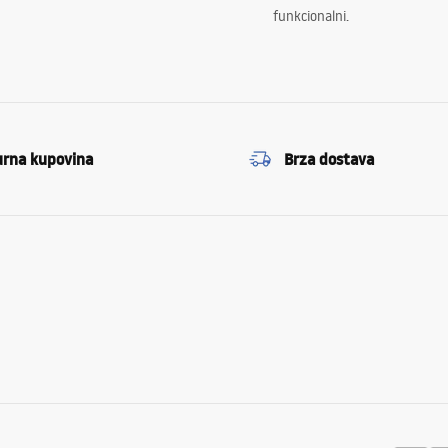
funkcionalni.
urna kupovina
Brza dostava