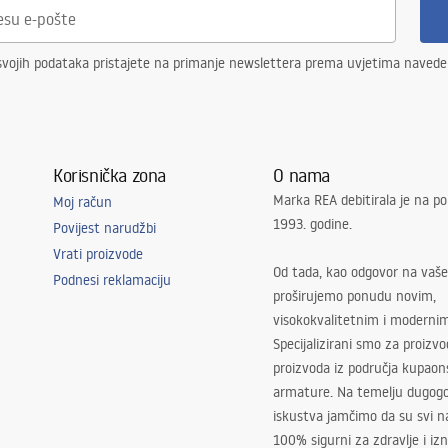
svojih podataka pristajete na primanje newslettera prema uvjetima naved
Korisnička zona
O nama
Marka REA debitirala je na po
Moj račun
1993. godine.
Povijest narudžbi
Vrati proizvode
Od tada, kao odgovor na vaše
Podnesi reklamaciju
proširujemo ponudu novim,
visokokvalitetnim i moderni
Specijalizirani smo za proizv
proizvoda iz područja kupaon
armature. Na temelju dugogo
iskustva jamčimo da su svi na
100% sigurni za zdravlje i i