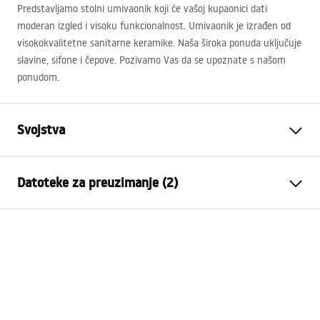
Predstavljamo stolni umivaonik koji će vašoj kupaonici dati
moderan izgled i visoku funkcionalnost. Umivaonik je izrađen od
visokokvalitetne sanitarne keramike. Naša široka ponuda uključuje
slavine, sifone i čepove. Pozivamo Vas da se upoznate s našom
ponudom.
Svojstva
Način montaže
Na ploču
Datoteke za preuzimanje (2)
Materijal
Sanitarna keramika
Boja
Uzor
Montažne upute
Završetak
Sjajni
Basin.pdf
Duljina
400
mm
Širina
400
mm
Jamstveni uvjeti
Visina
140
mm
Warranty_Terms_and_Conditions_Basins_-_5.pdf