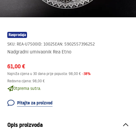
Rasprodaja
SKU
:
REA-U7500
ID
:
10025
EAN
:
5902557396252
Nadgradni umivaonik Rea Etno
61,00 €
-
38
%
Najniža cijena u 30 dana prije popusta:
98,00 €
Redovna cijena
:
98,00 €
Otprema sutra.
Pitajte za proizvod
Opis proizvoda