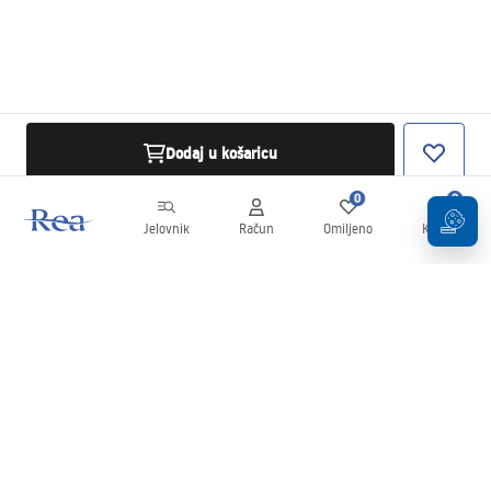
Dodaj u košaricu
0
0
Jelovnik
Račun
Omiljeno
Košarica
Newsletter
Budite u tijeku s novostima i promocijama!