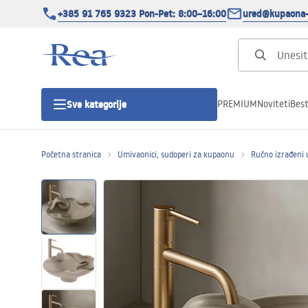
+385 91 765 9323 Pon-Pet: 8:00–16:00
ured@kupaona-
PREMIUM
Noviteti
Best
Sve kategorije
Početna stranica
Umivaonici, sudoperi za kupaonu
Ručno izrađeni 
Tuš kabine
Tuš vrata
Tuš kade
Tuš Kanalice