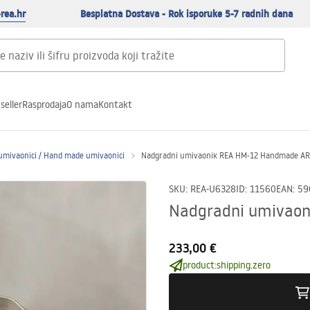
rea.hr
Besplatna Dostava - Rok isporuke 5-7 radnih dana
seller
Rasprodaja
O nama
Kontakt
umivaonici / Hand made umivaonici
Nadgradni umivaonik REA HM-12 Handmade A
SKU
:
REA-U6328
ID
:
11560
EAN
:
59
Nadgradni umivao
233,00 €
product:shipping.zero