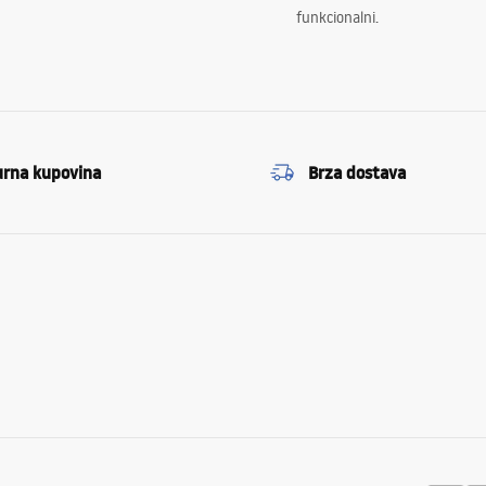
funkcionalni.
urna kupovina
Brza dostava