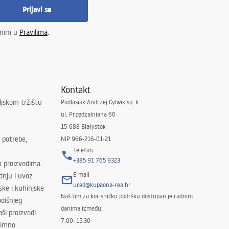
Prijavi se
enim u
Pravilima
.
Kontakt
ljskom tržištu
Podlasiak Andrzej Cylwik sp. k.
ul. Przędzalniana 60
15-688 Białystok
 potrebe,
NIP 966-216-01-21
Telefon
+385 91 765 9323
m proizvodima.
E-mail
odnju i uvoz
ured@kupaona-rea.hr
ske i kuhinjske
Naš tim za korisničku podršku dostupan je radnim
dišnjeg
danima između:
ši proizvodi
7:00–15:30
znimno