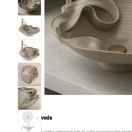
WC školjke
Umivaonici
Kade i paravani
Miješalice, pipe, slavine
Tuševi
Kuhinja
Pribor i kupaonski namještaj
Opis proizvoda