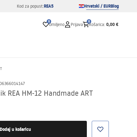
REA5
Hrvatski / EUR
Blog
Kod za popust:
0
0
0,00 €
Omiljeno
Prijava
Košarica
:
RT
06366014147
nik REA HM-12 Handmade ART
Dodaj u košaricu