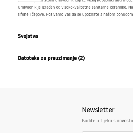
Predstavljamo stolni umivaonik koji će vašoj kupaonici dati moder
Umivaonik je izrađen od visokokvalitetne sanitarne keramike. Naš
sifone i čepove. Pozivamo Vas da se upoznate s našom ponudom
Svojstva
Način montaže
Na ploču
Datoteke za preuzimanje (2)
Materijal
Sanitarna k
Boja
Bež
Jamst
Završetak
Mat
Montažne upute
Warra
Basin.pdf
Duljina
480
mm
Basins
Širina
440
mm
Newsletter
Visina
180
mm
Dubina
150
mm
Budite u tijeku s novost
Oblik
Asimetrični