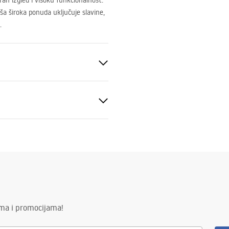
an izgled i visoku funkcionalnost.
a široka ponuda uključuje slavine,
.
eramika
veni uvjeti
nty_Terms_and_Conditions_
_-_5.pdf
ima i promocijama!