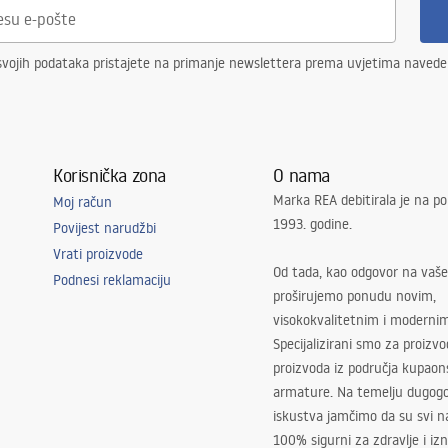
svojih podataka pristajete na primanje newslettera prema uvjetima naved
Korisnička zona
O nama
Marka REA debitirala je na po
Moj račun
1993. godine.
Povijest narudžbi
Vrati proizvode
Od tada, kao odgovor na vaše
Podnesi reklamaciju
proširujemo ponudu novim,
visokokvalitetnim i moderni
Specijalizirani smo za proizv
proizvoda iz područja kupaon
armature. Na temelju dugogo
iskustva jamčimo da su svi na
100% sigurni za zdravlje i i