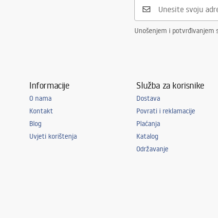
Otvor za slavinu
NE
Preljevna rupa
NE
Unošenjem i potvrđivanjem 
Informacije
Služba za korisnike
O nama
Dostava
Kontakt
Povrati i reklamacije
Blog
Plaćanja
Uvjeti korištenja
Katalog
Održavanje