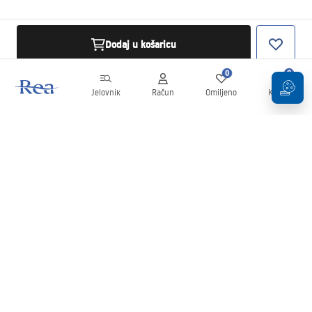
Dodaj u košaricu
0
0
Jelovnik
Račun
Omiljeno
Košarica
Newsletter
Budite u tijeku s novostima i promocijama!
Prijavi se
Unošenjem i potvrđivanjem svojih podataka pristajete na primanje