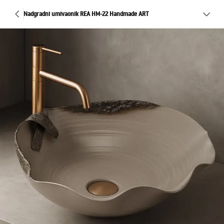
Nadgradni umivaonik REA HM-22 Handmade ART