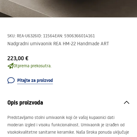
SKU
:
REA-U6326
ID
:
11564
EAN
:
5906366014161
Nadgradni umivaonik REA HM-22 Handmade ART
223,00 €
Otprema prekosutra.
Pitajte za proizvod
Opis proizvoda
Predstavljamo stolni umivaonik koji će vašoj kupaonici dati
moderan izgled i visoku funkcionalnost. Umivaonik je izrađen od
visokokvalitetne sanitarne keramike. Naša široka ponuda uključuje