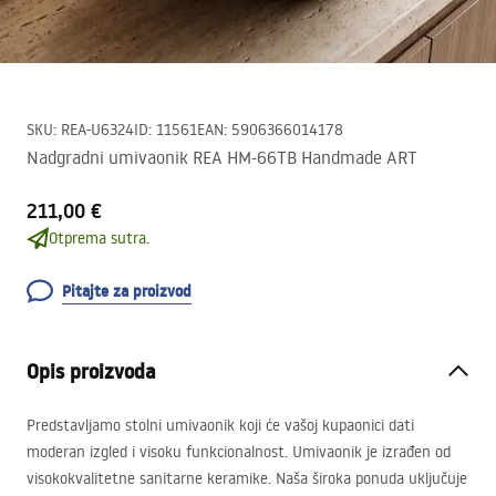
SKU
:
REA-U6324
ID
:
11561
EAN
:
5906366014178
Nadgradni umivaonik REA HM-66TB Handmade ART
211,00 €
Otprema sutra.
Pitajte za proizvod
Opis proizvoda
Predstavljamo stolni umivaonik koji će vašoj kupaonici dati
moderan izgled i visoku funkcionalnost. Umivaonik je izrađen od
visokokvalitetne sanitarne keramike. Naša široka ponuda uključuje