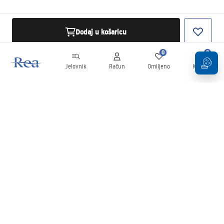
Dodaj u košaricu
0
0
Jelovnik
Račun
Omiljeno
Košarica
Newsletter
Budite u tijeku s novostima i promocijama!
Prijavi se
Unošenjem i potvrđivanjem svojih podataka pristajete na primanje