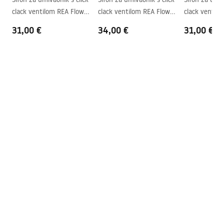
Otvor za slavinu
NE
clack ventilom REA Flow
clack ventilom REA Flow
clack ventil
Preljevna rupa
NE
Gold
Brush Gold
Black
31,00 €
34,00 €
31,00 €