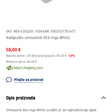
SKU
:
REA-U1022
ID
:
5924
EAN
:
5902557355471
Nadgradni umivaonik REA Inga White
56,00 €
-
40
%
Najniža cijena u 30 dana prije popusta:
94,00 €
Redovna cijena
:
94,00 €
product:shipping.zero
Pitajte za proizvod
Opis proizvoda
Umivaonik Rea Inga White izrađen je od najkvalitetnije bijele