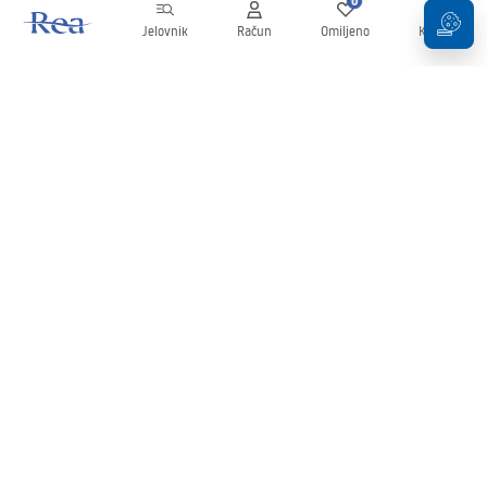
0
0
Jelovnik
Račun
Omiljeno
Košarica
Newsletter
Budite u tijeku s novostima i promocijama!
Prijavi se
Unošenjem i potvrđivanjem svojih podataka pristajete na primanje
newslettera prema uvjetima navedenim u
Pravilima
.