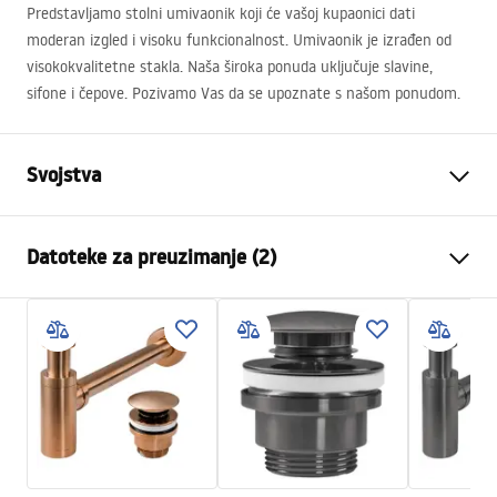
Predstavljamo stolni umivaonik koji će vašoj kupaonici dati
moderan izgled i visoku funkcionalnost. Umivaonik je izrađen od
visokokvalitetne stakla. Naša široka ponuda uključuje slavine,
sifone i čepove. Pozivamo Vas da se upoznate s našom ponudom.
Svojstva
Način montaže
Na ploču
Datoteke za preuzimanje (2)
Materijal
Kaljeno staklo
Boja
Crn
Montažne upute
Završetak
Sjajni
Basin.pdf
Duljina
395
mm
Širina
395
mm
Jamstveni uvjeti
Visina
120
mm
Warranty_Terms_and_Conditions_Basins_-_5.pdf
Dubina
95
mm