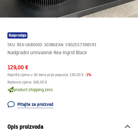
Rasprodaja
SKU
:
REA-U6800
ID
:
10386
EAN
:
5902557398591
Nadgradni umivaonik Rea Ingrid Black
129,00 €
-
1
%
Najniža cijena u 30 dana prije popusta:
130,00 €
Redovna cijena
:
166,00 €
product:shipping.zero
Pitajte za proizvod
Opis proizvoda