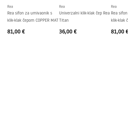
Oblik
Okrugli
Rea
Rea
Rea
Rea sifon za umivaonik s
Univerzalni klik-klak čep Rea
Rea sifon za
Otvor za slavinu
NE
klik-klak čepom COPPER MAT
Titan
klik-klak čep
Preljevna rupa
NE
81,00 €
36,00 €
81,00 €