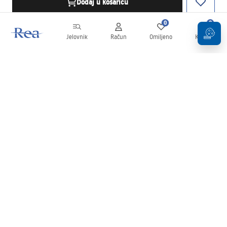
Dodaj u košaricu
0
0
Jelovnik
Račun
Omiljeno
Košarica
Newsletter
Budite u tijeku s novostima i promocijama!
Prijavi se
Unošenjem i potvrđivanjem svojih podataka pristajete na primanje
newslettera prema uvjetima navedenim u
Pravilima
.