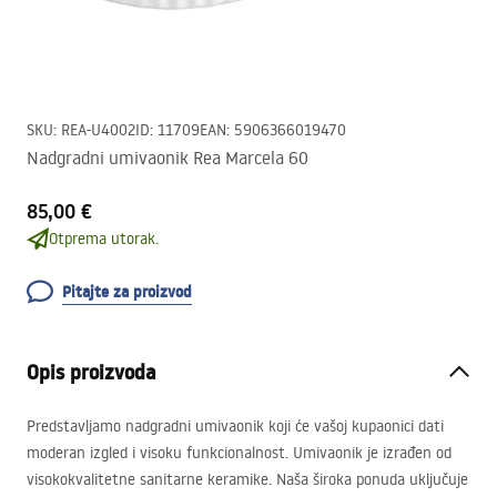
SKU
:
REA-U4002
ID
:
11709
EAN
:
5906366019470
Nadgradni umivaonik Rea Marcela 60
85,00 €
Otprema utorak.
Pitajte za proizvod
Opis proizvoda
Predstavljamo nadgradni umivaonik koji će vašoj kupaonici dati
moderan izgled i visoku funkcionalnost. Umivaonik je izrađen od
visokokvalitetne sanitarne keramike. Naša široka ponuda uključuje