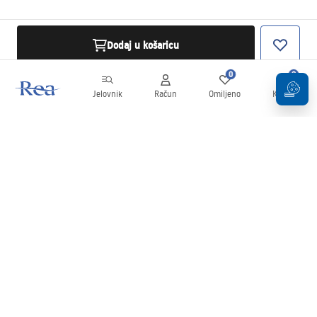
Dodaj u košaricu
0
0
Jelovnik
Račun
Omiljeno
Košarica
Newsletter
Budite u tijeku s novostima i promocijama!
Prijavi se
Unošenjem i potvrđivanjem svojih podataka pristajete na primanje