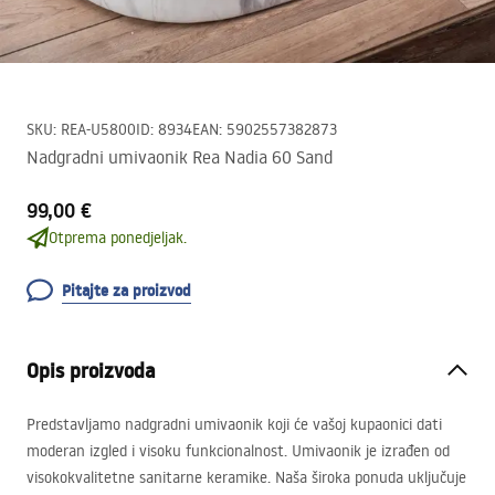
SKU
:
REA-U5800
ID
:
8934
EAN
:
5902557382873
Nadgradni umivaonik Rea Nadia 60 Sand
99,00 €
Otprema ponedjeljak.
Pitajte za proizvod
Opis proizvoda
Predstavljamo nadgradni umivaonik koji će vašoj kupaonici dati
moderan izgled i visoku funkcionalnost. Umivaonik je izrađen od
visokokvalitetne sanitarne keramike. Naša široka ponuda uključuje