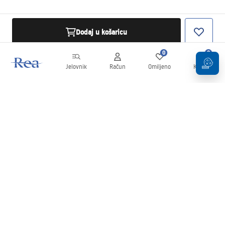
Dodaj u košaricu
0
0
Jelovnik
Račun
Omiljeno
Košarica
Newsletter
Budite u tijeku s novostima i promocijama!
Prijavi se
Unošenjem i potvrđivanjem svojih podataka pristajete na primanje