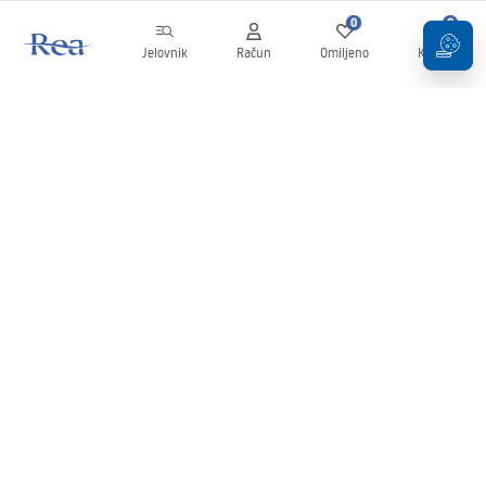
0
0
Jelovnik
Račun
Omiljeno
Košarica
Newsletter
Budite u tijeku s novostima i promocijama!
Prijavi se
Unošenjem i potvrđivanjem svojih podataka pristajete na primanje
newslettera prema uvjetima navedenim u
Pravilima
.