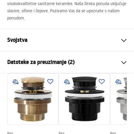
visokokvalitetne sanitarne keramike. Naša široka ponuda uključuje
slavine, sifone i čepove. Pozivamo Vas da se upoznate s našom
ponudom.
Svojstva
Način montaže
Na ploču
Datoteke za preuzimanje (2)
Materijal
Sanitarna keramika
Boja
Bijela
Montažne upute
Završetak
Mat
Basin.pdf
Duljina
610
mm
Širina
385
mm
Jamstveni uvjeti
Visina
120
mm
Warranty_Terms_and_Conditions_Basins_-_5.pdf
Dubina
100
mm
Oblik
Ovalni
Rea
Rea
Rea