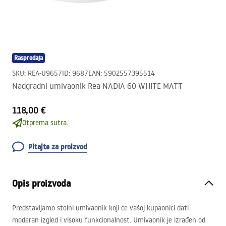
Rasprodaja
SKU
:
REA-U9657
ID
:
9687
EAN
:
5902557395514
Nadgradni umivaonik Rea NADIA 60 WHITE MATT
118,00 €
Otprema sutra.
Pitajte za proizvod
Opis proizvoda
Predstavljamo stolni umivaonik koji će vašoj kupaonici dati
moderan izgled i visoku funkcionalnost. Umivaonik je izrađen od