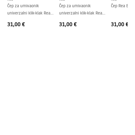
Čep za umivaonik
Čep za umivaonik
Čep Rea Brus
Otvor za slavinu
NE
univerzalni klik-klak Rea
univerzalni klik-klak Rea
Preljevna rupa
NE
Brushed GOLD Antique
Brushed BLACK METALIC
31,00 €
31,00 €
31,00 €