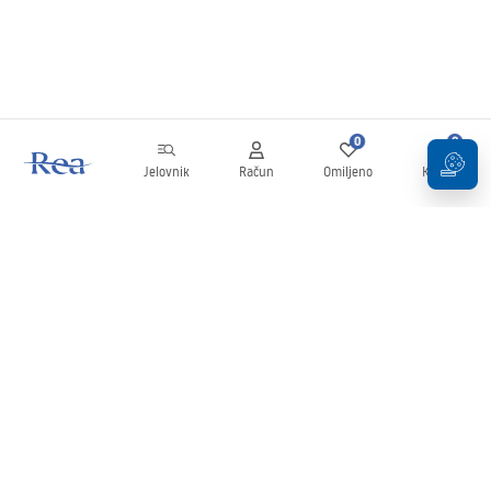
0
0
Jelovnik
Račun
Omiljeno
Košarica
Newsletter
Budite u tijeku s novostima i promocijama!
Prijavi se