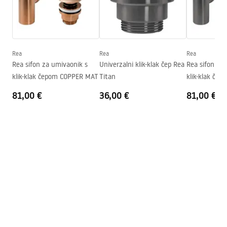
Širina
380
mm
Karta produktu
Visina
135
mm
UMYWALKA PEARL AKOYA - NABLATOWA.pdf
Dubina
105
mm
Oblik
Asimetrični
Rea
Rea
Rea
Deklaracja Właściwości Użytkowych
Rea sifon za umivaonik s
Univerzalni klik-klak čep Rea
Rea sifon za
Otvor za slavinu
NE
PEARL AKOYA Deklaracja.pdf
klik-klak čepom COPPER MAT
Titan
klik-klak čep
Preljevna rupa
NE
81,00 €
36,00 €
81,00 €
Jamstveni uvjeti
Warranty_Terms_and_Conditions_Basins_-_5.pdf