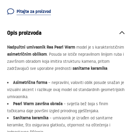
Pitajte za proizvod
Opis proizvoda
Nadpultni umivaonik Rea Pearl Warm
model je s karakterističnim
asimetričnim oblikom
. Posuda se ističe nepravilnom linijom ruba i
završnom obradom koja imitira strukturu kamena, pritom
sanitarne keramike
zadržavajući sve uporabne prednosti
.
Asimetrična forma
– nepravilni, valoviti oblik posude snažan je
vizualni akcent i razlikuje ovaj model od standardnih geometrijskih
umivaonika.
Pearl Warm završna obrada
– svijetla bež boja s finim
točkicama daje površini izgled prirodnog pješčenjaka.
Sanitarna keramika
– umivaonik je izrađen od sanitarne
keramike, što osigurava glatkoću, otpornost na oštećenja i