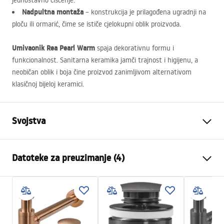
jednostavno čišćenje.
Nadpultna montaža
– konstrukcija je prilagođena ugradnji na
ploču ili ormarić, čime se ističe cjelokupni oblik proizvoda.
Umivaonik Rea Pearl Warm
spaja dekorativnu formu i
funkcionalnost. Sanitarna keramika jamči trajnost i higijenu, a
neobičan oblik i boja čine proizvod zanimljivom alternativom
klasičnoj bijeloj keramici.
Svojstva
Način montaže
Na ploču
Datoteke za preuzimanje (4)
Materijal
Sanitarna keramika
Boja
Bež, Imitacija kamena
Montažne upute
Završetak
Mat
Basin.pdf
Duljina
505
mm