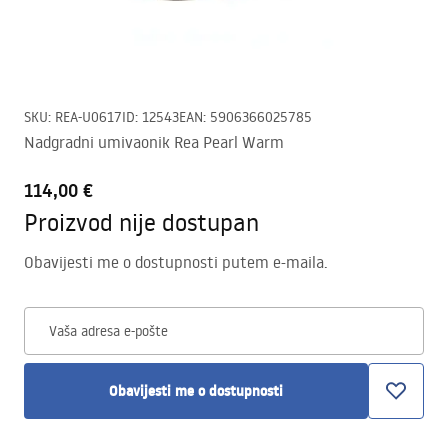
SKU
:
REA-U0617
ID
:
12543
EAN
:
5906366025785
Nadgradni umivaonik Rea Pearl Warm
114,00 €
Proizvod nije dostupan
Obavijesti me o dostupnosti putem e-maila.
Vaša adresa e-pošte
Obavijesti me o dostupnosti