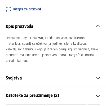
Pitajte za proizvod
Opis proizvoda
Umivaonik Royal Lava Mat, izrađen od visokokvalitetnih
materijala, ispunit će očekivanja ljudi koji cijene kvalitetu.
Zahvaljujući tehnici u kojoj je izrađen gornji sloj umivaonika, svaki
predmet ima jedinstven i jedinstven uzorak. Ovaj efekt imitira
prirodni kamen.
Svojstva
Način montaže
Na ploču
Datoteke za preuzimanje (2)
Materijal
Sanitarna keramika
Boja
Imitacija kamena