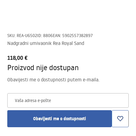
SKU
:
REA-U6502
ID
:
8806
EAN
:
5902557382897
Nadgradni umivaonik Rea Royal Sand
118,00 €
Proizvod nije dostupan
Obavijesti me o dostupnosti putem e-maila.
Vaša adresa e-pošte
Obavijesti me o dostupnosti