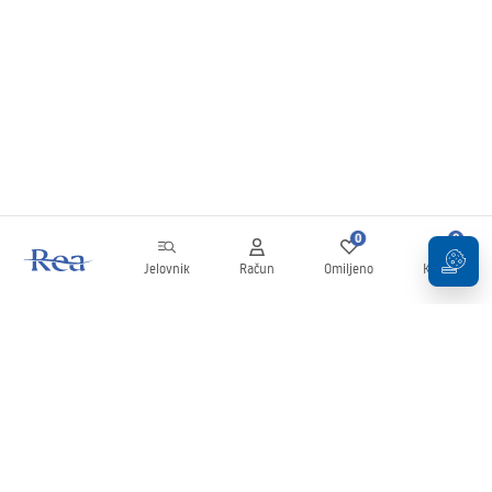
0
0
Jelovnik
Račun
Omiljeno
Košarica
Newsletter
Budite u tijeku s novostima i promocijama!