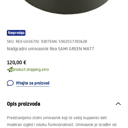
Rasprodaja
SKU
:
REA-U4567
ID
:
9307
EAN
:
5902557393428
Nadgradni umivaonik Rea SAMI GREEN MATT
120,00 €
product:shipping.zero
Pitajte za proizvod
Opis proizvoda
Predstavljamo stolni umivaonik koji će vašoj kupaonici dati
moderan izgled i visoku funkcionalnost. Umivaonik je izrađen od