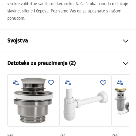
visokokvalitetne sanitarne keramike. Naša široka ponuda uključuje
slavine, sifone i čepove. Pozivamo Vas da se upoznate s našom
ponudom.
Svojstva
Način montaže
Na ploču
Datoteke za preuzimanje (2)
Materijal
Sanitarna keramika
Boja
Zelena
Montažne upute
Završetak
Mat
Basin.pdf
Duljina
370
mm
Širina
370
mm
Jamstveni uvjeti
Visina
135
mm
Warranty_Terms_and_Conditions_Basins_-_5.pdf
Dubina
110
mm
Oblik
Okrugli
Rea
Rea
Rea