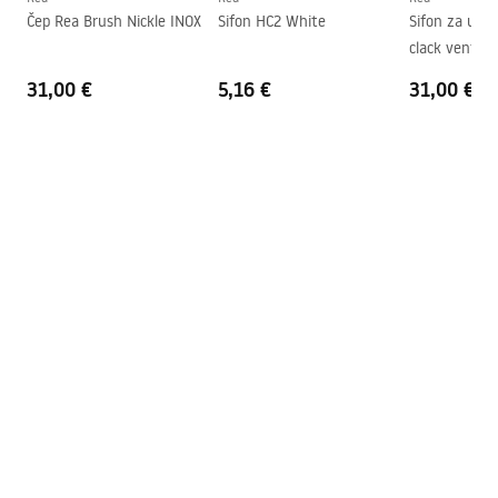
Čep Rea Brush Nickle INOX
Sifon HC2 White
Sifon za umiv
Otvor za slavinu
NE
clack ventil
Preljevna rupa
NE
Gold
31,00 €
5,16 €
31,00 €