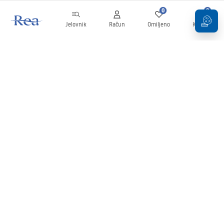
0
0
Jelovnik
Račun
Omiljeno
Košarica
Newsletter
Budite u tijeku s novostima i promocijama!
Prijavi se
Unošenjem i potvrđivanjem svojih podataka pristajete na primanje
newslettera prema uvjetima navedenim u
Pravilima
.