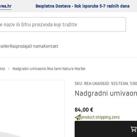
rea.hr
Besplatna Dostava - Rok isporuke 5-7 radnih dana
seller
Rasprodaja
O nama
Kontakt
nici
Nadgradni umivaonik Rea Sami Nature Marble
SKU
:
REA-U6606
ID
:
9157
EAN
:
59
Nadgradni umivaon
84,00 €
product:shipping.zero