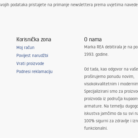
svojih podataka pristajete na primanje newslettera prema uvjetima naved
Korisnička zona
O nama
Marka REA debitirala je na po
Moj račun
1993. godine.
Povijest narudžbi
Vrati proizvode
Od tada, kao odgovor na vaše
Podnesi reklamaciju
proširujemo ponudu novim,
visokokvalitetnim i moderni
Specijalizirani smo za proizv
proizvoda iz područja kupaon
armature. Na temelju dugogo
iskustva jamčimo da su svi na
100% sigurni za zdravlje i i
funkcionalni.