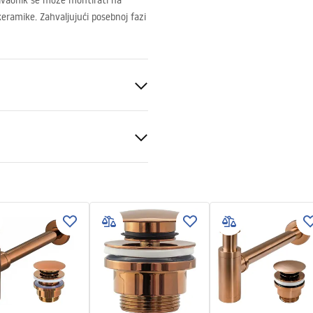
ivaonik se može montirati na
keramike. Zahvaljujući posebnoj fazi
eramika
amena
veni uvjeti
nty_Terms_and_Conditions_
_-_5.pdf