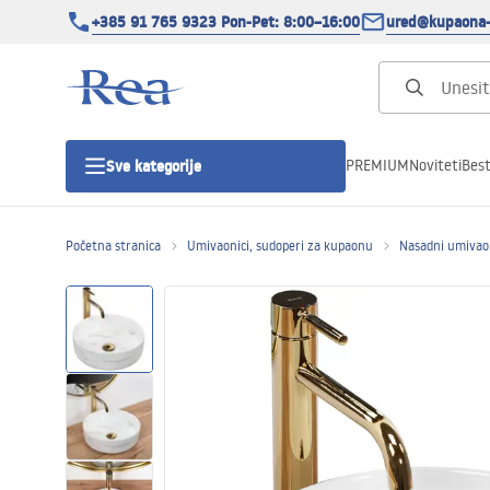
+385 91 765 9323 Pon-Pet: 8:00–16:00
ured@kupaona-
PREMIUM
Noviteti
Best
Sve kategorije
Početna stranica
Umivaonici, sudoperi za kupaonu
Nasadni umivao
Tuš kabine
Tuš vrata
Tuš kade
Tuš Kanalice