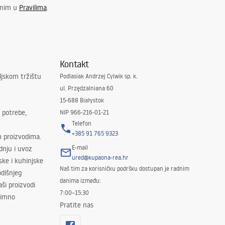
enim u
Pravilima
.
Kontakt
ljskom tržištu
Podlasiak Andrzej Cylwik sp. k.
ul. Przędzalniana 60
15-688 Białystok
 potrebe,
NIP 966-216-01-21
Telefon
+385 91 765 9323
m proizvodima.
E-mail
odnju i uvoz
ured@kupaona-rea.hr
ske i kuhinjske
Naš tim za korisničku podršku dostupan je radnim
dišnjeg
danima između:
ši proizvodi
7:00–15:30
znimno
Pratite nas