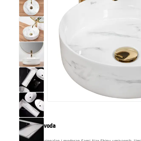
WC školjke
Umivaonici
Kade i paravani
Miješalice, pipe, slavine
Tuševi
Kuhinja
Pribor i kupaonski namještaj
Opis proizvoda