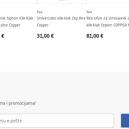
Rea
Rea
ik Siphon Klik-Klak
Univerzalni klik-klak čep Rea
Rea sifon za umivaonik 
zalno Copper
Copper
klik-klak čepom COPPER
 €
31,00 €
81,00 €
ima i promocijama!