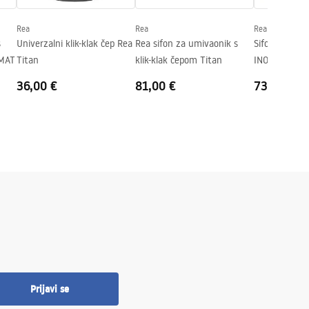
Rea
Rea
Rea
s
Univerzalni klik-klak čep Rea
Rea sifon za umivaonik s
Sifon Rea B
 MAT
Titan
klik-klak čepom Titan
INOX
36,00 €
81,00 €
73,00 €
Prijavi se