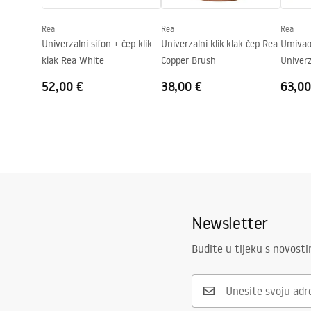
Otvor za slavinu
NE
Rea
Rea
Rea
Preljevna rupa
NE
Univerzalni sifon + čep klik-
Univerzalni klik-klak čep Rea
Umivaon
klak Rea White
Copper Brush
Univer
52,00 €
38,00 €
63,00
Newsletter
Budite u tijeku s novost