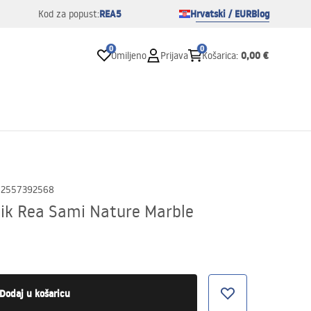
REA5
Hrvatski / EUR
Blog
Kod za popust:
0
0
0,00 €
Omiljeno
Prijava
Košarica
:
02557392568
ik Rea Sami Nature Marble
Dodaj u košaricu