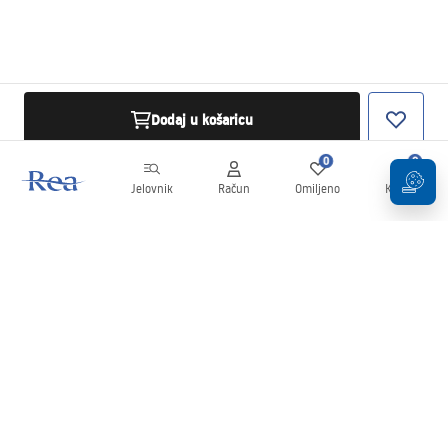
Dodaj u košaricu
0
0
Jelovnik
Račun
Omiljeno
Košarica
Newsletter
Budite u tijeku s novostima i promocijama!
Prijavi se