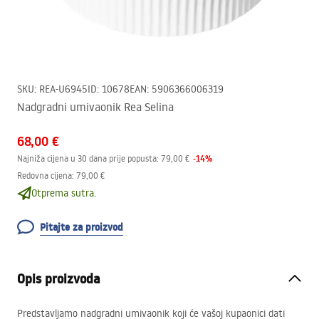
SKU
:
REA-U6945
ID
:
10678
EAN
:
5906366006319
Nadgradni umivaonik Rea Selina
68,00 €
-
14
%
Najniža cijena u 30 dana prije popusta:
79,00 €
Redovna cijena
:
79,00 €
Otprema sutra.
Pitajte za proizvod
Opis proizvoda
Predstavljamo nadgradni umivaonik koji će vašoj kupaonici dati