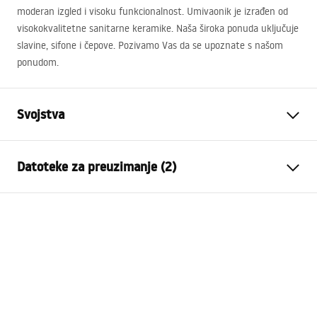
moderan izgled i visoku funkcionalnost. Umivaonik je izrađen od
visokokvalitetne sanitarne keramike. Naša široka ponuda uključuje
slavine, sifone i čepove. Pozivamo Vas da se upoznate s našom
ponudom.
Svojstva
Način montaže
Na ploču
Datoteke za preuzimanje (2)
Materijal
Sanitarna keramika
Boja
Bijela
Montažne upute
Završetak
Sjajni
Basin.pdf
Duljina
360
mm
Širina
360
mm
Jamstveni uvjeti
Visina
120
mm
Warranty_Terms_and_Conditions_Basins_-_5.pdf
Dubina
85
mm