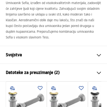
Umivaonik Sofia, izrađen od visokokvalitetnih materijala, zadovoljit
će zahtjeve ljudi koji cijene kvalitetu. Zahvaljujući svojim skladnim
linijama savršeno se uklapa u svaki stil, kako moderan tako i
klasičan. Aerodinamični oblik daje mu lakoću, što znači da naši
kupci često postavljaju dva umivaonika jedan pored drugoga u
duplim kupaonicama. Preporučujemo kombinaciju umivaonika
Sofia s visokom slavinom Tess.
Svojstva
Način montaže
Na ploču
Datoteke za preuzimanje (2)
Materijal
Sanitarna keramika
Boja
Bijela/Crna
Montažne upute
Završetak
Sjajni
Basin.pdf
Duljina
410
mm
Širina
345
mm