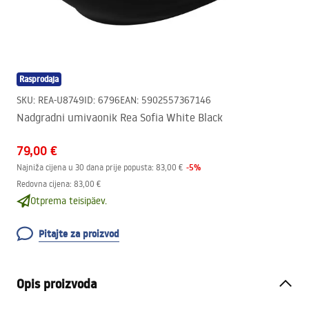
Rasprodaja
SKU
:
REA-U8749
ID
:
6796
EAN
:
5902557367146
Nadgradni umivaonik Rea Sofia White Black
79,00 €
-
5
%
Najniža cijena u 30 dana prije popusta:
83,00 €
Redovna cijena
:
83,00 €
Otprema teisipäev.
Pitajte za proizvod
Opis proizvoda