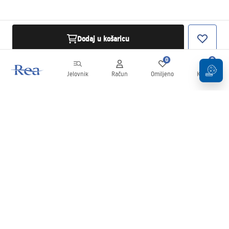
Dodaj u košaricu
0
0
Jelovnik
Račun
Omiljeno
Košarica
Newsletter
Budite u tijeku s novostima i promocijama!
Prijavi se
Unošenjem i potvrđivanjem svojih podataka pristajete na primanje