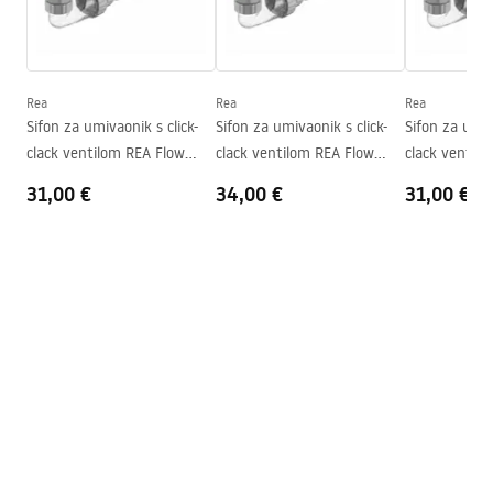
Jamstveni uvjeti
Visina
150
mm
Warranty_Terms_and_Conditions_Basins_-_5.pdf
Dubina
135
mm
Oblik
Ovalni
Rea
Rea
Rea
Sifon za umivaonik s click-
Sifon za umivaonik s click-
Sifon za umiv
Otvor za slavinu
NE
clack ventilom REA Flow
clack ventilom REA Flow
clack ventil
Preljevna rupa
NE
Gold
Brush Gold
Black
31,00 €
34,00 €
31,00 €