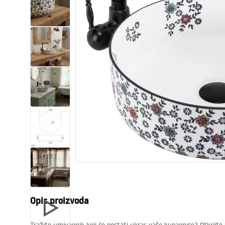
WC školjke
Umivaonici
Kade i paravani
Miješalice, pipe, slavine
Tuševi
Kuhinja
Pribor i kupaonski namještaj
Opis proizvoda