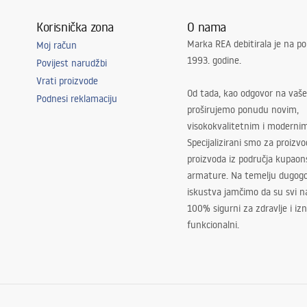
Korisnička zona
O nama
Marka REA debitirala je na po
Moj račun
1993. godine.
Povijest narudžbi
Vrati proizvode
Od tada, kao odgovor na vaše
Podnesi reklamaciju
proširujemo ponudu novim,
visokokvalitetnim i moderni
Specijalizirani smo za proizv
proizvoda iz područja kupaon
armature. Na temelju dugogo
iskustva jamčimo da su svi na
100% sigurni za zdravlje i i
funkcionalni.