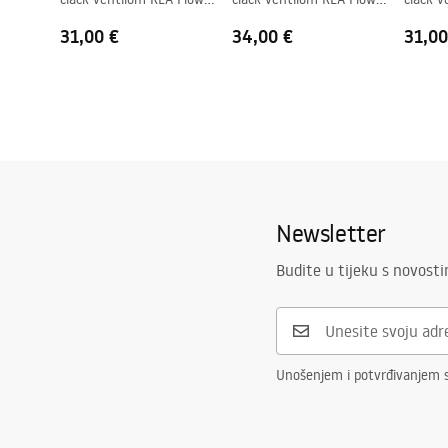
Gold
Brush Gold
Black
31,00 €
34,00 €
31,00
Newsletter
Budite u tijeku s novost
Unošenjem i potvrđivanjem 