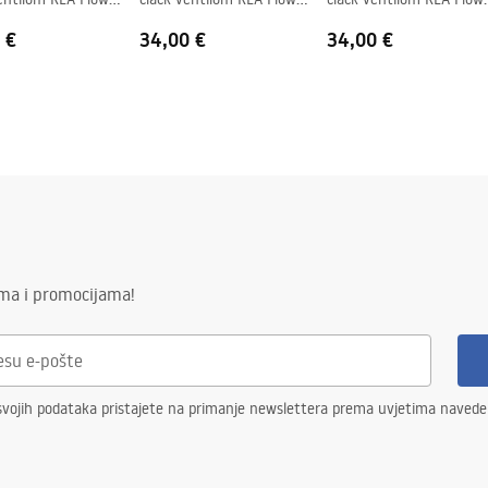
Brush Nickel
Titan
 €
34,00 €
34,00 €
ima i promocijama!
svojih podataka pristajete na primanje newslettera prema uvjetima naved