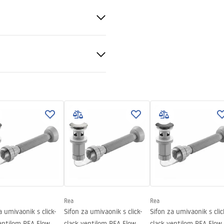
eramika
veni uvjeti
nty_Terms_and_Conditions_
_-_5.pdf
Rea
Rea
a umivaonik s click-
Sifon za umivaonik s click-
Sifon za umivaonik s clic
entilom REA Flow
clack ventilom REA Flow
clack ventilom REA Flow