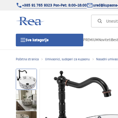
+385 91 765 9323 Pon-Pet: 8:00–16:00
ured@kupaona-
PREMIUM
Noviteti
Best
Sve kategorije
Početna stranica
Umivaonici, sudoperi za kupaonu
Nasadni umivao
Tuš kabine
Tuš vrata
Tuš kade
Tuš Kanalice