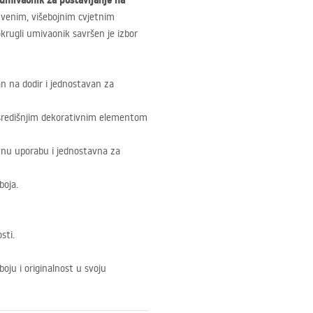
umivaonik za postavljanje na
tvenim, višebojnim cvjetnim
okrugli umivaonik savršen je izbor
n na dodir i jednostavan za
 središnjim dekorativnim elementom
nu uporabu i jednostavna za
boja.
sti.
boju i originalnost u svoju