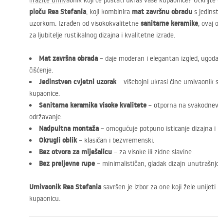
Tražite umivaonik koji će postati ukras vaše kupaonice? Otkrijte
ploču Rea Stefania
mat završnu obradu
, koji kombinira
s jedins
sanitarne keramike
uzorkom. Izrađen od visokokvalitetne
, ovaj 
za ljubitelje rustikalnog dizajna i kvalitetne izrade.
Mat završna obrada
– daje moderan i elegantan izgled, ugoda
čišćenje.
Jedinstven cvjetni uzorak
– višebojni ukrasi čine umivaonik
kupaonice.
Sanitarna keramika visoke kvalitete
– otporna na svakodnev
održavanje.
Nadpultna montaža
– omogućuje potpuno isticanje dizajna i 
Okrugli oblik
– klasičan i bezvremenski.
Bez otvora za miješalicu
– za visoke ili zidne slavine.
Bez preljevne rupe
– minimalističan, gladak dizajn unutrašnjo
Umivaonik Rea Stefania
savršen je izbor za one koji žele unijeti 
kupaonicu.