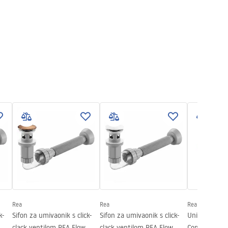
Rea
Rea
Rea
k-
Sifon za umivaonik s click-
Sifon za umivaonik s click-
Univerzalni k
clack ventilom REA Flow
clack ventilom REA Flow
Copper Brush