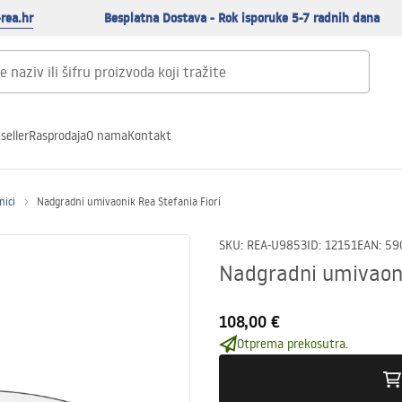
rea.hr
Besplatna Dostava - Rok isporuke 5-7 radnih dana
seller
Rasprodaja
O nama
Kontakt
nici
Nadgradni umivaonik Rea Stefania Fiori
SKU
:
REA-U9853
ID
:
12151
EAN
:
59
Nadgradni umivaoni
108,00 €
Otprema prekosutra.