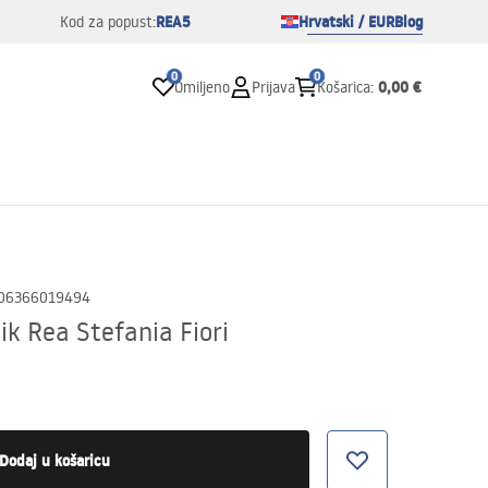
REA5
Hrvatski / EUR
Blog
Kod za popust:
0
0
0,00 €
Omiljeno
Prijava
Košarica
:
06366019494
k Rea Stefania Fiori
Dodaj u košaricu