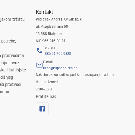
Kontakt
ljskom tržištu
Podlasiak Andrzej Cylwik sp. k.
ul. Przędzalniana 60
15-688 Białystok
 potrebe,
NIP 966-216-01-21
Telefon
+385 91 765 9323
m proizvodima.
E-mail
odnju i uvoz
ured@kupaona-rea.hr
ske i kuhinjske
Naš tim za korisničku podršku dostupan je radnim
dišnjeg
danima između:
ši proizvodi
7:00–15:30
znimno
Pratite nas