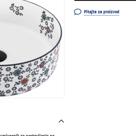
Pitajte za proizvod