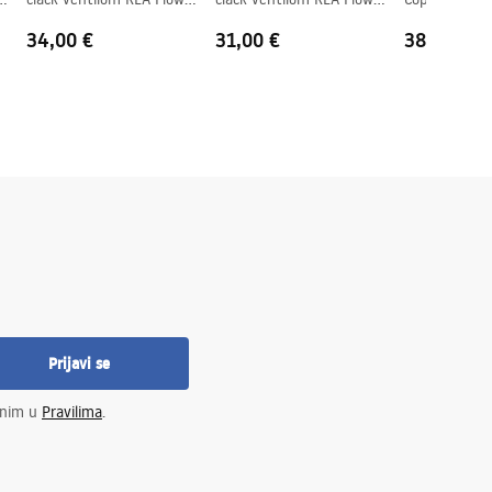
Brush Copper
White
34,00 €
31,00 €
38,00 €
Prijavi se
enim u
Pravilima
.