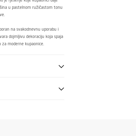
 je rješenje koje kupaonici daje
vršina u pastelnom ružičastom tonu
ve.
tporan na svakodnevnu uporabu i
ara dojmljivu dekoraciju koja spaja
om za moderne kupaonice.
eramika
veni uvjeti
nty_Terms_and_Conditions_
_-_5.pdf