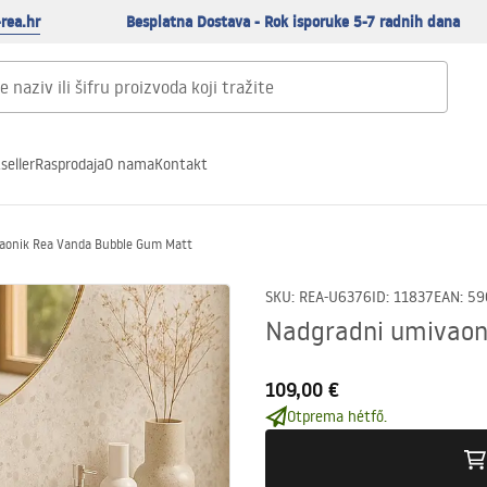
rea.hr
Besplatna Dostava - Rok isporuke 5-7 radnih dana
seller
Rasprodaja
O nama
Kontakt
aonik Rea Vanda Bubble Gum Matt
SKU
:
REA-U6376
ID
:
11837
EAN
:
59
Nadgradni umivaon
109,00 €
Otprema hétfő.