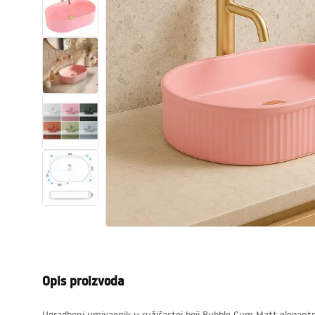
WC školjke
Umivaonici
Kade i paravani
Miješalice, pipe, slavine
Tuševi
Kuhinja
Pribor i kupaonski namještaj
Opis proizvoda