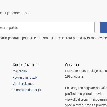
ima i promocijama!
svojih podataka pristajete na primanje newslettera prema uvjetima naved
Korisnička zona
O nama
Marka REA debitirala je na po
Moj račun
1993. godine.
Povijest narudžbi
Vrati proizvode
Od tada, kao odgovor na vaše
Podnesi reklamaciju
proširujemo ponudu novim,
visokokvalitetnim i moderni
Specijalizirani smo za proizv