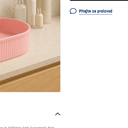
Pitajte za proizvod