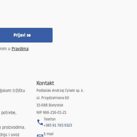
Prijavi se
enim u
Pravilima
.
Kontakt
ljskom tržištu
Podlasiak Andrzej Cylwik sp. k.
ul. Przędzalniana 60
15-688 Białystok
 potrebe,
NIP 966-216-01-21
Telefon
+385 91 765 9323
m proizvodima.
E-mail
odnju i uvoz