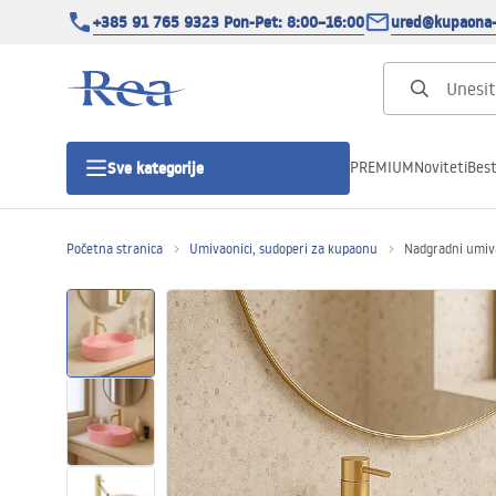
+385 91 765 9323 Pon-Pet: 8:00–16:00
ured@kupaona-
PREMIUM
Noviteti
Best
Sve kategorije
Početna stranica
Umivaonici, sudoperi za kupaonu
Nadgradni umiv
Tuš kabine
Tuš vrata
Tuš kade
Tuš Kanalice