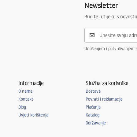
Newsletter
Visina
130
mm
Oblik
Ovalni
Budite u tijeku s novost
Otvor za slavinu
NE
Preljevna rupa
NE
Unošenjem i potvrđivanjem 
Informacije
Služba za korisnike
O nama
Dostava
Kontakt
Povrati i reklamacije
Blog
Plaćanja
Uvjeti korištenja
Katalog
Održavanje