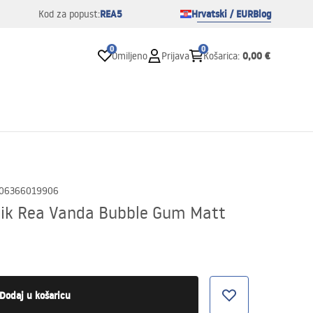
REA5
Hrvatski / EUR
Blog
Kod za popust:
0
0
0,00 €
Omiljeno
Prijava
Košarica
:
06366019906
ik Rea Vanda Bubble Gum Matt
Dodaj u košaricu