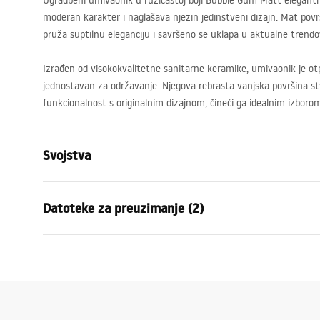
Ugradbeni umivaonik u ružičastoj boji Bubble Gum Matt elegantno
moderan karakter i naglašava njezin jedinstveni dizajn. Mat po
pruža suptilnu eleganciju i savršeno se uklapa u aktualne trendo
Izrađen od visokokvalitetne sanitarne keramike, umivaonik je o
jednostavan za održavanje. Njegova rebrasta vanjska površina stv
funkcionalnost s originalnim dizajnom, čineći ga idealnim izbor
Svojstva
Način montaže
Na ploču
Datoteke za preuzimanje (2)
Materijal
Sanitarna k
Boja
Roza
Jamst
Završetak
Mat
Montažne upute
Warra
Basin.pdf
Duljina
490
mm
Basins
Širina
310
mm