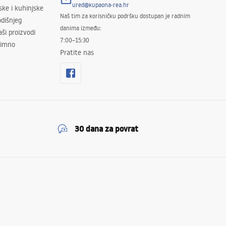
ured@kupaona-rea.hr
ske i kuhinjske
Naš tim za korisničku podršku dostupan je radnim
dišnjeg
danima između:
ši proizvodi
7:00–15:30
znimno
Pratite nas
30 dana za povrat