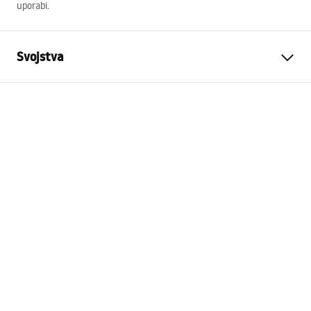
uporabi.
Svojstva
Jamstvo
24 mjeseca
Boja
Gold
Duljina
515
mm
Kompatibilni setovi
Svi nadžbukni setovi REA s
okruglim presjekom ručke
Boja
mat