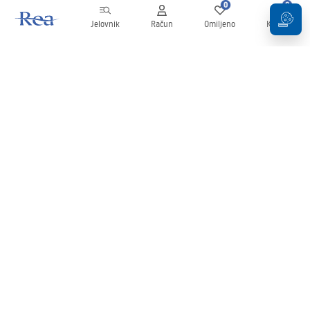
0
0
Jelovnik
Račun
Omiljeno
Košarica
Newsletter
Budite u tijeku s novostima i promocijama!
Prijavi se
Unošenjem i potvrđivanjem svojih podataka pristajete na primanje
newslettera prema uvjetima navedenim u
Pravilima
.