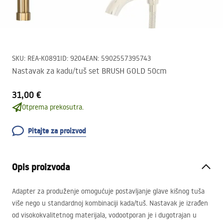
SKU
:
REA-K0891
ID
:
9204
EAN
:
5902557395743
Nastavak za kadu/tuš set BRUSH GOLD 50cm
31,00 €
Otprema prekosutra.
Pitajte za proizvod
Opis proizvoda
Adapter za produženje omogućuje postavljanje glave kišnog tuša
više nego u standardnoj kombinaciji kada/tuš. Nastavak je izrađen
od visokokvalitetnog materijala, vodootporan je i dugotrajan u