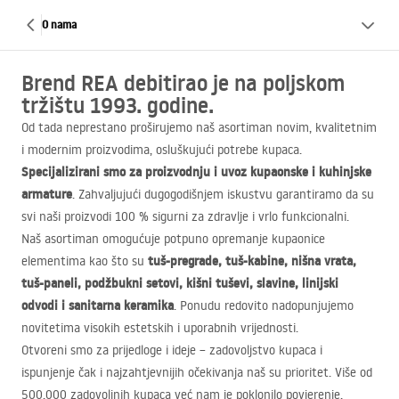
O nama
Brend REA debitirao je na poljskom
tržištu 1993. godine.
Od tada neprestano proširujemo naš asortiman novim, kvalitetnim
i modernim proizvodima, osluškujući potrebe kupaca.
Specijalizirani smo za proizvodnju i uvoz kupaonske i kuhinjske
armature
. Zahvaljujući dugogodišnjem iskustvu garantiramo da su
svi naši proizvodi 100 % sigurni za zdravlje i vrlo funkcionalni.
Naš asortiman omogućuje potpuno opremanje kupaonice
tuš-pregrade, tuš-kabine, nišna vrata,
elementima kao što su
tuš-paneli, podžbukni setovi, kišni tuševi, slavine, linijski
odvodi i sanitarna keramika
. Ponudu redovito nadopunjujemo
novitetima visokih estetskih i uporabnih vrijednosti.
Otvoreni smo za prijedloge i ideje – zadovoljstvo kupaca i
ispunjenje čak i najzahtjevnijih očekivanja naš su prioritet. Više od
500.000 zadovoljnih kupaca već nam je poklonilo povjerenje.