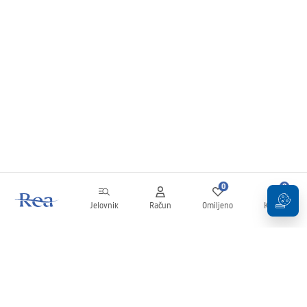
0
0
Jelovnik
Račun
Omiljeno
Košarica
Newsletter
Budite u tijeku s novostima i promocijama!