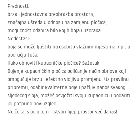
Prednosti:
brza i jednostavna preobrazba prostora;
značajna ušteda u odnosu na zamjenu pločica;
mogućnost odabira bilo kojih boja i uzoraka.
Nedostaci:
boja se može ljuštiti na osobito vlažnim mjestima, npr. u
području tuša.
Kako obnoviti kupaoničke pločice? Sažetak
Bojenje kupaoničkih pločica odličan je način obnove koji
omogućuje brzu i efektno vidljivu promjenu. Uz pravilnu
pripremu, odabir kvalitetne boje i pažljiv nanos svakog
sljedećeg sloja, možeš osvježiti svoju kupaonicu i podariti
joj potpuno novi izgled.
Ne čekaj s odlukom – stvori lijep prostor već danas!