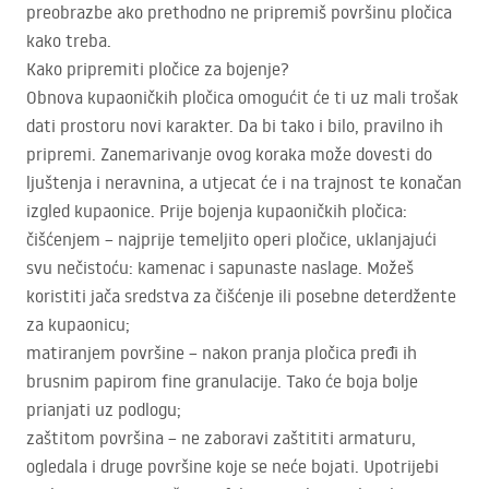
preobrazbe ako prethodno ne pripremiš površinu pločica
kako treba.
Kako pripremiti pločice za bojenje?
Obnova kupaoničkih pločica omogućit će ti uz mali trošak
dati prostoru novi karakter. Da bi tako i bilo, pravilno ih
pripremi. Zanemarivanje ovog koraka može dovesti do
ljuštenja i neravnina, a utjecat će i na trajnost te konačan
izgled kupaonice. Prije bojenja kupaoničkih pločica:
čišćenjem – najprije temeljito operi pločice, uklanjajući
svu nečistoću: kamenac i sapunaste naslage. Možeš
koristiti jača sredstva za čišćenje ili posebne deterdžente
za kupaonicu;
matiranjem površine – nakon pranja pločica pređi ih
brusnim papirom fine granulacije. Tako će boja bolje
prianjati uz podlogu;
zaštitom površina – ne zaboravi zaštititi armaturu,
ogledala i druge površine koje se neće bojati. Upotrijebi