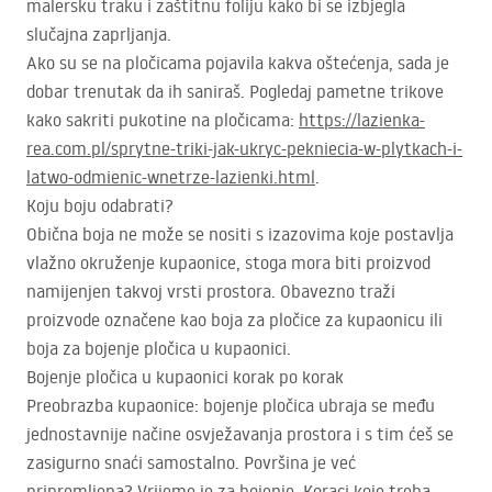
malersku traku i zaštitnu foliju kako bi se izbjegla
slučajna zaprljanja.
Ako su se na pločicama pojavila kakva oštećenja, sada je
dobar trenutak da ih saniraš. Pogledaj pametne trikove
kako sakriti pukotine na pločicama:
https://lazienka-
rea.com.pl/sprytne-triki-jak-ukryc-pekniecia-w-plytkach-i-
latwo-odmienic-wnetrze-lazienki.html
.
Koju boju odabrati?
Obična boja ne može se nositi s izazovima koje postavlja
vlažno okruženje kupaonice, stoga mora biti proizvod
namijenjen takvoj vrsti prostora. Obavezno traži
proizvode označene kao boja za pločice za kupaonicu ili
boja za bojenje pločica u kupaonici.
Bojenje pločica u kupaonici korak po korak
Preobrazba kupaonice: bojenje pločica ubraja se među
jednostavnije načine osvježavanja prostora i s tim ćeš se
zasigurno snaći samostalno. Površina je već
pripremljena? Vrijeme je za bojenje. Koraci koje treba