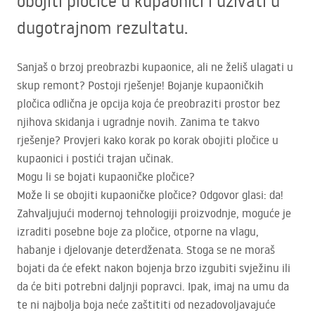
obojiti pločice u kupaonici i uživati u
dugotrajnom rezultatu.
Sanjaš o brzoj preobrazbi kupaonice, ali ne želiš ulagati u
skup remont? Postoji rješenje! Bojanje kupaoničkih
pločica odlična je opcija koja će preobraziti prostor bez
njihova skidanja i ugradnje novih. Zanima te takvo
rješenje? Provjeri kako korak po korak obojiti pločice u
kupaonici i postići trajan učinak.
Mogu li se bojati kupaoničke pločice?
Može li se obojiti kupaoničke pločice? Odgovor glasi: da!
Zahvaljujući modernoj tehnologiji proizvodnje, moguće je
izraditi posebne boje za pločice, otporne na vlagu,
habanje i djelovanje deterdženata. Stoga se ne moraš
bojati da će efekt nakon bojenja brzo izgubiti svježinu ili
da će biti potrebni daljnji popravci. Ipak, imaj na umu da
te ni najbolja boja neće zaštititi od nezadovoljavajuće