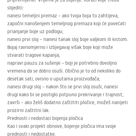
slijediti:
nanesi temeljni premaz – ako tvoja boja to zahtijeva,
započni nanošenjem temeljnog premaza koji će povećati
prianjanje boje uz podlogu;
nanesi prvi sloj – nanesi tanak sloj boje valjkom ili kistom.
Bojaj ravnomjerno i izbjegavaj višak boje koji može
stvarati tragove kapanja;
napravi pauzu za sušenje – boji je potrebno dovoljno
vremena da se dobro osuši. Obično je to od nekoliko do
desetak sati, ovisno o uputama proizvođača;
nanesi drugi sloj – nakon što se prvi sloj osuši, nanesi
drugi kako bi se postiglo potpuno prekrivanje i trajnost;
završi – ako želiš dodatno zaštititi pločice, možeš nanijeti
prozirni zaštitni lak.
Prednosti i nedostaci bojenja pločica
Kao i svaki projekt obnove, bojenje pločica ima svoje
prednosti i nedostatke.