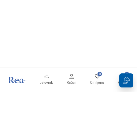
0
0
Jelovnik
Račun
Omiljeno
Košarica
Newsletter
Budite u tijeku s novostima i promocijama!