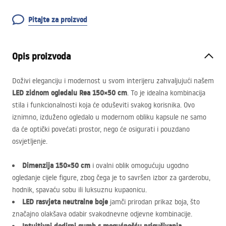
Pitajte za proizvod
Opis proizvoda
Doživi eleganciju i modernost u svom interijeru zahvaljujući našem
LED
zidnom ogledalu Rea 150×50 cm
. To je idealna kombinacija
stila i funkcionalnosti koja će oduševiti svakog korisnika. Ovo
iznimno, izduženo ogledalo u modernom obliku kapsule ne samo
da će optički povećati prostor, nego će osigurati i pouzdano
osvjetljenje.
Dimenzija 150×50 cm
i ovalni oblik omogućuju ugodno
ogledanje cijele figure, zbog čega je to savršen izbor za garderobu,
hodnik, spavaću sobu ili luksuznu kupaonicu.
LED
rasvjeta neutralne boje
jamči prirodan prikaz boja, što
značajno olakšava odabir svakodnevne odjevne kombinacije.