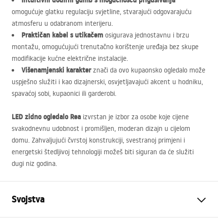
Intuitivni dodirni gumb s mogućnošću prigušivanja
omogućuje glatku regulaciju svjetline, stvarajući odgovarajuću
atmosferu u odabranom interijeru.
Praktičan kabel s utikačem
osigurava jednostavnu i brzu
montažu, omogućujući trenutačno korištenje uređaja bez skupe
modifikacije kućne električne instalacije.
Višenamjenski karakter
znači da ovo kupaonsko ogledalo može
uspješno služiti i kao dizajnerski, osvjetljavajući akcent u hodniku,
spavaćoj sobi, kupaonici ili garderobi.
LED
zidno ogledalo Rea
izvrstan je izbor za osobe koje cijene
svakodnevnu udobnost i promišljen, moderan dizajn u cijelom
domu. Zahvaljujući čvrstoj konstrukciji, svestranoj primjeni i
energetski štedljivoj tehnologiji možeš biti siguran da će služiti
dugi niz godina.
Svojstva