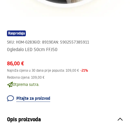
Rasprodaja
SKU
:
HOM-02836
ID
:
8919
EAN
:
5902557385911
Ogledalo LED 50cm FFJ50
86,00 €
-
21
%
Najniža cijena u 30 dana prije popusta:
109,00 €
Redovna cijena
:
109,00 €
Otprema sutra.
Pitajte za proizvod
Opis proizvoda