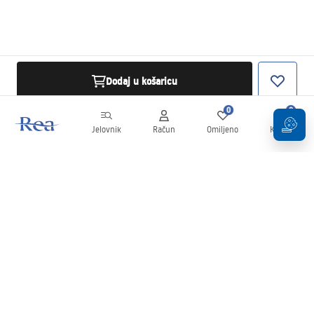
Dodaj u košaricu
0
0
Jelovnik
Račun
Omiljeno
Košarica
Newsletter
Budite u tijeku s novostima i promocijama!
Prijavi se