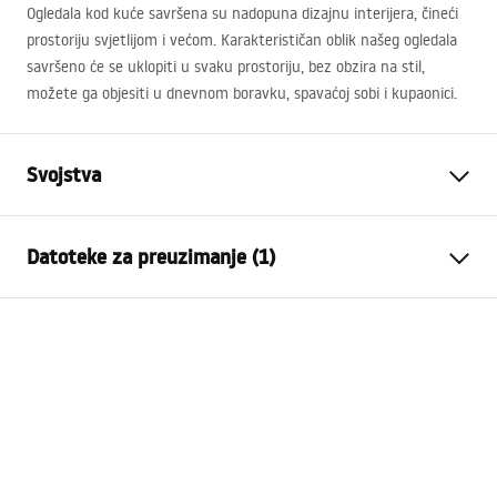
Ogledala kod kuće savršena su nadopuna dizajnu interijera, čineći
prostoriju svjetlijom i većom. Karakterističan oblik našeg ogledala
savršeno će se uklopiti u svaku prostoriju, bez obzira na stil,
možete ga objesiti u dnevnom boravku, spavaćoj sobi i kupaonici.
Svojstva
Visina
500
mm
Datoteke za preuzimanje (1)
Širina
500
mm
Dubina
20
mm
manual mirror led
LED osvjetljenje
Da
manual_mirror_led.pdf
Okvir
NE
Oblik
Okruglo
Protiv magljenja
NE
vlast
12
W