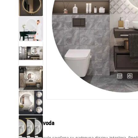
WC školjke
Umivaonici
Kade i paravani
Miješalice, pipe, slavine
Tuševi
Kuhinja
Pribor i kupaonski namještaj
Opis proizvoda