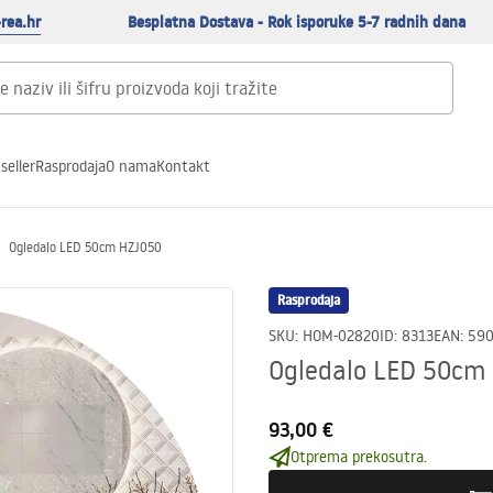
rea.hr
Besplatna Dostava - Rok isporuke 5-7 radnih dana
seller
Rasprodaja
O nama
Kontakt
Ogledalo LED 50cm HZJ050
Rasprodaja
SKU
:
HOM-02820
ID
:
8313
EAN
:
59
Ogledalo LED 50cm
93,00 €
Otprema prekosutra.