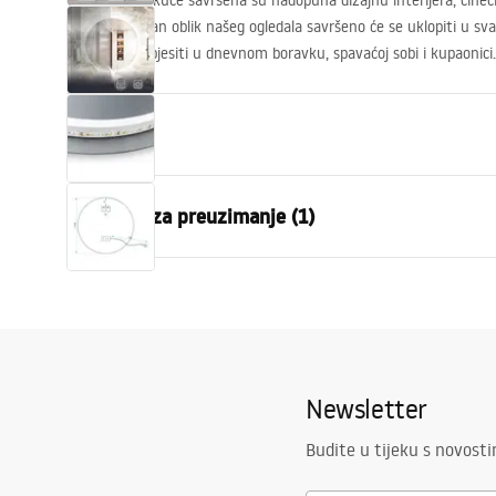
Ogledala kod kuće savršena su nadopuna dizajnu interijera, čineći 
Karakterističan oblik našeg ogledala savršeno će se uklopiti u svak
možete ga objesiti u dnevnom boravku, spavaćoj sobi i kupaonici.
Svojstva
Visina
500
mm
Datoteke za preuzimanje (1)
Širina
500
mm
Dubina
20
mm
manual mirror led
LED osvjetljenje
Da
manual_mirror_led.pdf
Okvir
NE
Oblik
Okruglo
Newsletter
Protiv magljenja
Da
vlast
12
W
Budite u tijeku s novost
Jamstvo
24 mjeseca