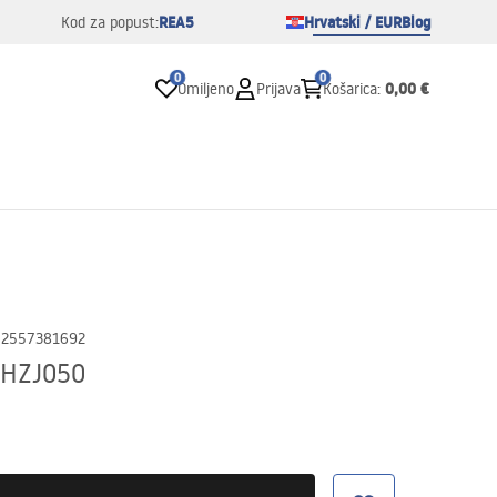
REA5
Hrvatski / EUR
Blog
Kod za popust:
0
0
0,00 €
Omiljeno
Prijava
Košarica
:
02557381692
 HZJ050