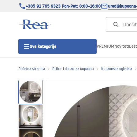
+385 91 765 9323 Pon-Pet: 8:00–16:00
ured@kupaona-
PREMIUM
Noviteti
Best
Sve kategorije
Početna stranica
Pribor i dodaci za kupaonu
Kupaonska ogledala
Tuš kabine
Tuš vrata
Tuš kade
Tuš Kanalice