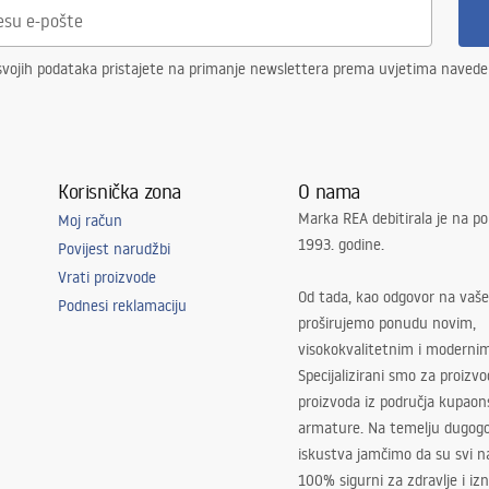
svojih podataka pristajete na primanje newslettera prema uvjetima naved
Korisnička zona
O nama
Marka REA debitirala je na po
Moj račun
1993. godine.
Povijest narudžbi
Vrati proizvode
Od tada, kao odgovor na vaše
Podnesi reklamaciju
proširujemo ponudu novim,
visokokvalitetnim i moderni
Specijalizirani smo za proizv
proizvoda iz područja kupaon
armature. Na temelju dugogo
iskustva jamčimo da su svi na
100% sigurni za zdravlje i i