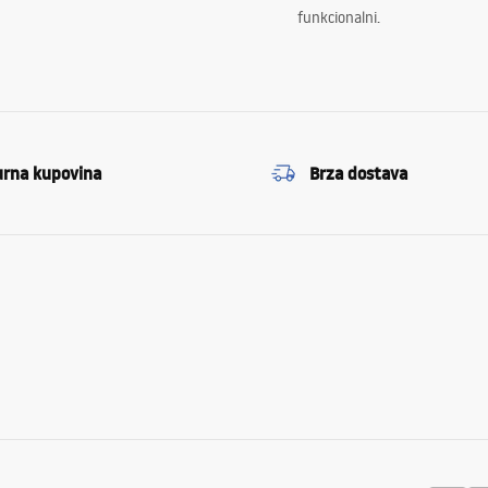
funkcionalni.
urna kupovina
Brza dostava