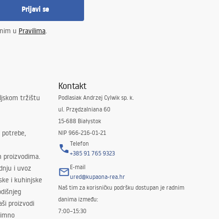
Prijavi se
enim u
Pravilima
.
Kontakt
ljskom tržištu
Podlasiak Andrzej Cylwik sp. k.
ul. Przędzalniana 60
15-688 Białystok
 potrebe,
NIP 966-216-01-21
Telefon
+385 91 765 9323
m proizvodima.
E-mail
odnju i uvoz
ured@kupaona-rea.hr
ske i kuhinjske
Naš tim za korisničku podršku dostupan je radnim
dišnjeg
danima između:
ši proizvodi
7:00–15:30
znimno