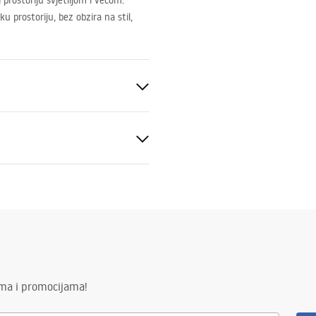
prostoriju svjetlijom i većom.
u prostoriju, bez obzira na stil,
ima i promocijama!