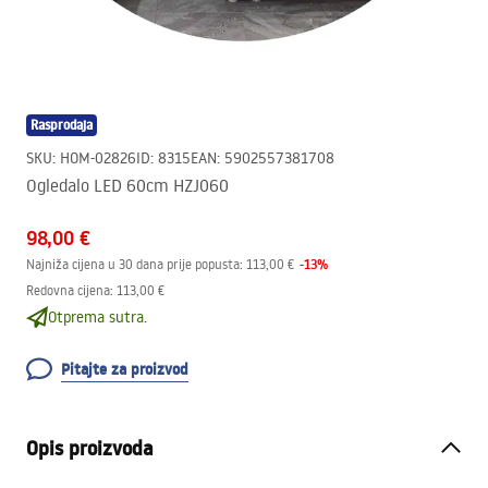
Rasprodaja
SKU
:
HOM-02826
ID
:
8315
EAN
:
5902557381708
Ogledalo LED 60cm HZJ060
98,00 €
-
13
%
Najniža cijena u 30 dana prije popusta:
113,00 €
Redovna cijena
:
113,00 €
Otprema sutra.
Pitajte za proizvod
Opis proizvoda