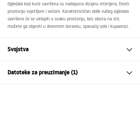
Ogledala kod kuće savršena su nadopuna dizajnu interijera, čineći
prostoriju svjetlijom i većom. Karakterističan oblik našeg ogledala
savršeno će se uklopiti u svaku prostoriju, bez obzira na stil,
možete ga objesiti u dnevnom boravku, spavaćoj sobi i kupaonici.
Svojstva
Visina
600
mm
Datoteke za preuzimanje (1)
Širina
600
mm
Dubina
20
mm
manual mirror led
LED osvjetljenje
Da
manual_mirror_led.pdf
Okvir
NE
Oblik
Okruglo
Protiv magljenja
Da
vlast
12
W