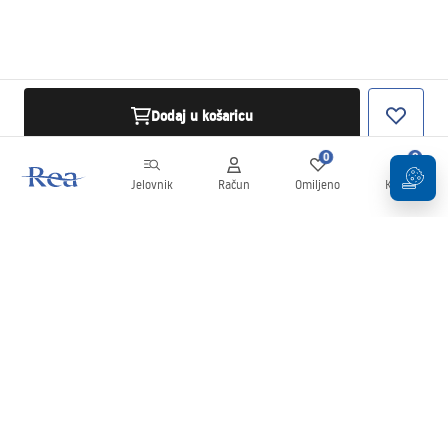
Dodaj u košaricu
0
0
Jelovnik
Račun
Omiljeno
Košarica
Newsletter
Budite u tijeku s novostima i promocijama!
Prijavi se