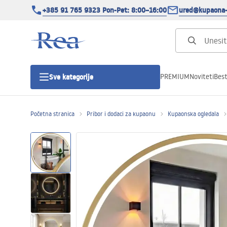
+385 91 765 9323 Pon-Pet: 8:00–16:00
ured@kupaona-
PREMIUM
Noviteti
Best
Sve kategorije
Početna stranica
Pribor i dodaci za kupaonu
Kupaonska ogledala
Tuš kabine
Tuš vrata
Tuš kade
Tuš Kanalice