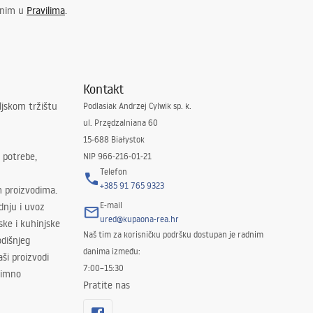
enim u
Pravilima
.
Kontakt
ljskom tržištu
Podlasiak Andrzej Cylwik sp. k.
ul. Przędzalniana 60
15-688 Białystok
 potrebe,
NIP 966-216-01-21
Telefon
+385 91 765 9323
m proizvodima.
E-mail
odnju i uvoz
ured@kupaona-rea.hr
ske i kuhinjske
Naš tim za korisničku podršku dostupan je radnim
dišnjeg
danima između:
ši proizvodi
7:00–15:30
znimno
Pratite nas