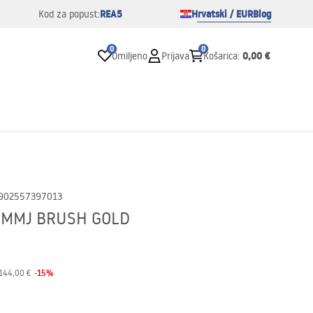
REA5
Hrvatski / EUR
Blog
Kod za popust:
0
0
0,00 €
Omiljeno
Prijava
Košarica
:
902557397013
m MMJ BRUSH GOLD
-
15
%
144,00 €