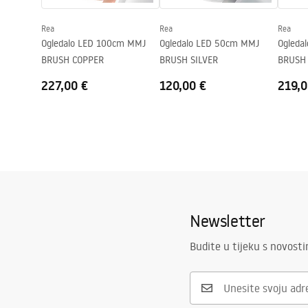
vlast
12
W
Rea
Rea
Rea
Jamstvo
24 mjeseca
Ogledalo LED 100cm MMJ
Ogledalo LED 50cm MMJ
Ogleda
BRUSH COPPER
BRUSH SILVER
BRUSH 
227,00 €
120,00 €
219,0
Newsletter
Budite u tijeku s novost