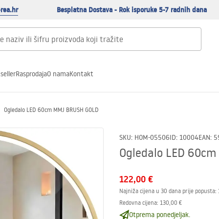
rea.hr
Besplatna Dostava - Rok isporuke 5-7 radnih dana
seller
Rasprodaja
O nama
Kontakt
Ogledalo LED 60cm MMJ BRUSH GOLD
SKU
:
HOM-05506
ID
:
10004
EAN
:
5
Ogledalo LED 60c
122,00 €
Najniža cijena u 30 dana prije popusta:
Redovna cijena
:
130,00 €
Otprema ponedjeljak.