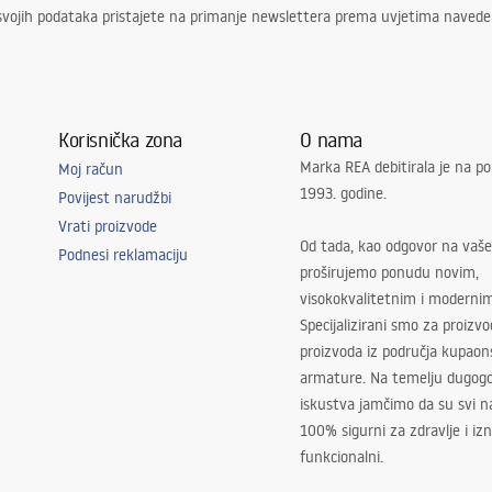
svojih podataka pristajete na primanje newslettera prema uvjetima naved
Korisnička zona
O nama
Marka REA debitirala je na po
Moj račun
1993. godine.
Povijest narudžbi
Vrati proizvode
Od tada, kao odgovor na vaše
Podnesi reklamaciju
proširujemo ponudu novim,
visokokvalitetnim i moderni
Specijalizirani smo za proizv
proizvoda iz područja kupaon
armature. Na temelju dugogo
iskustva jamčimo da su svi na
100% sigurni za zdravlje i i
funkcionalni.