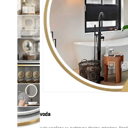
WC školjke
Umivaonici
Kade i paravani
Miješalice, pipe, slavine
Tuševi
Kuhinja
Pribor i kupaonski namještaj
Opis proizvoda