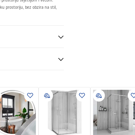
prostoriju svjetlijom i većom.
u prostoriju, bez obzira na stil,
to