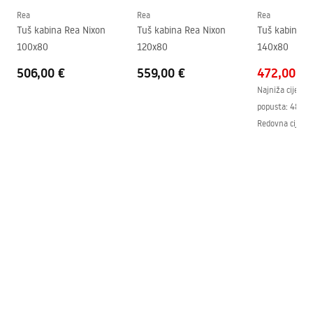
Protiv magljenja
Da
Rea
Rea
Rea
Tuš kabina Rea Nixon
Tuš kabina Rea Nixon
Tuš kabina R
vlast
12
W
100x80
120x80
140x80
Jamstvo
24 mjeseca
506,00 €
559,00 €
472,00 €
Najniža cijena 
popusta:
487,0
Redovna cijena