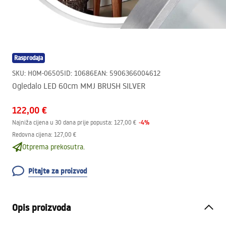
Rasprodaja
SKU
:
HOM-06505
ID
:
10686
EAN
:
5906366004612
Ogledalo LED 60cm MMJ BRUSH SILVER
122,00 €
-
4
%
Najniža cijena u 30 dana prije popusta:
127,00 €
Redovna cijena
:
127,00 €
Otprema prekosutra.
Pitajte za proizvod
Opis proizvoda