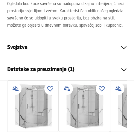
Ogledala kod kuće savršena su nadopuna dizajnu interijera, čineći
prostoriju svjetlijom i većom. Karakterističan oblik našeg ogledala
savršeno će se uklopiti u svaku prostoriju, bez obzira na stil,
možete ga objesiti u dnevnom boravku, spavaćoj sobi i kupaonici.
Svojstva
Visina
600
mm
Datoteke za preuzimanje (1)
Širina
600
mm
Dubina
20
mm
manual mirror led
LED osvjetljenje
Da
manual mirror led.pdf
Okvir
Da
Boja okvira
Četkani čelik
Materijal okvira
Aluminij
Oblik
Okruglo