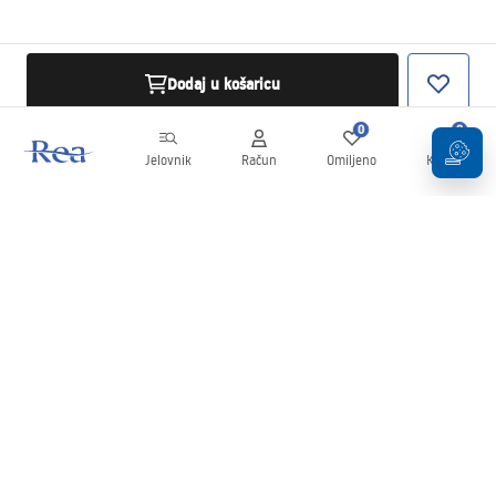
Dodaj u košaricu
0
0
Jelovnik
Račun
Omiljeno
Košarica
Newsletter
Budite u tijeku s novostima i promocijama!
Prijavi se
Unošenjem i potvrđivanjem svojih podataka pristajete na primanje