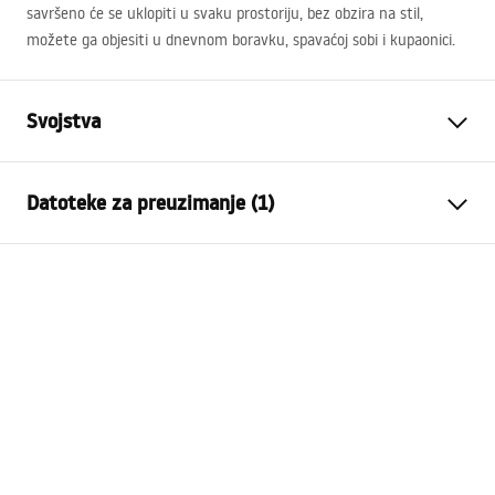
savršeno će se uklopiti u svaku prostoriju, bez obzira na stil,
možete ga objesiti u dnevnom boravku, spavaćoj sobi i kupaonici.
Svojstva
Visina
600
mm
Datoteke za preuzimanje (1)
Širina
600
mm
Dubina
20
mm
manual mirror led
LED osvjetljenje
Da
manual mirror led.pdf
Okvir
NE
Oblik
Kvadratno
Protiv magljenja
NE
vlast
12
W
Jamstvo
24 mjeseca