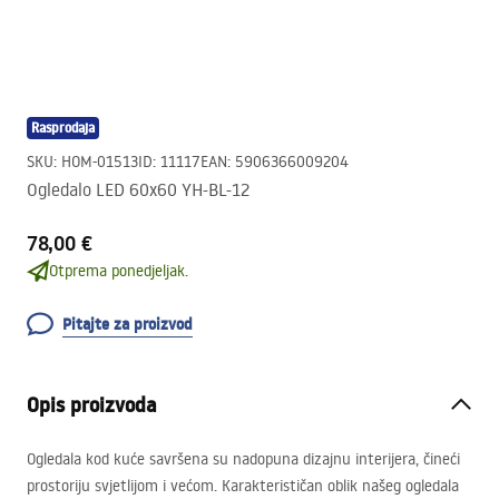
Rasprodaja
SKU
:
HOM-01513
ID
:
11117
EAN
:
5906366009204
Ogledalo LED 60x60 YH-BL-12
78,00 €
Otprema ponedjeljak.
Pitajte za proizvod
Opis proizvoda
Ogledala kod kuće savršena su nadopuna dizajnu interijera, čineći
prostoriju svjetlijom i većom. Karakterističan oblik našeg ogledala