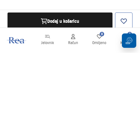
Dodaj u košaricu
0
0
Jelovnik
Račun
Omiljeno
Košarica
Newsletter
Budite u tijeku s novostima i promocijama!
Prijavi se
Unošenjem i potvrđivanjem svojih podataka pristajete na primanje