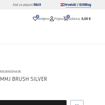
REA5
Hrvatski / EUR
Blog
Kod za popust:
0
0
0,00 €
Omiljeno
Prijava
Košarica
:
906366004636
 MMJ BRUSH SILVER