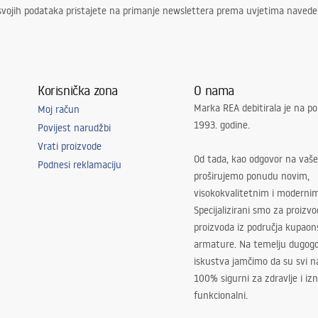
svojih podataka pristajete na primanje newslettera prema uvjetima naved
Korisnička zona
O nama
Marka REA debitirala je na po
Moj račun
1993. godine.
Povijest narudžbi
Vrati proizvode
Od tada, kao odgovor na vaše
Podnesi reklamaciju
proširujemo ponudu novim,
visokokvalitetnim i moderni
Specijalizirani smo za proizv
proizvoda iz područja kupaon
armature. Na temelju dugogo
iskustva jamčimo da su svi na
100% sigurni za zdravlje i i
funkcionalni.