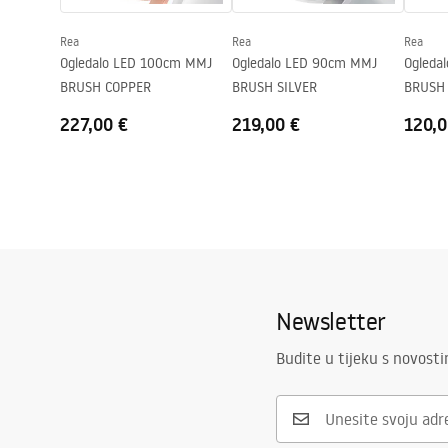
vlast
12
W
Rea
Rea
Rea
Jamstvo
24 mjeseca
Ogledalo LED 100cm MMJ
Ogledalo LED 90cm MMJ
Ogleda
BRUSH COPPER
BRUSH SILVER
BRUSH 
227,00 €
219,00 €
120,0
Newsletter
Budite u tijeku s novost