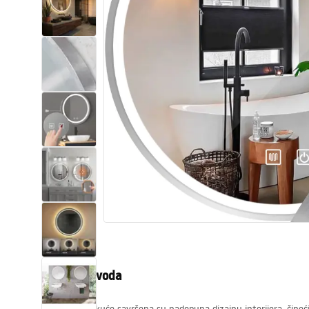
WC školjke
Umivaonici
Kade i paravani
Miješalice, pipe, slavine
Tuševi
Kuhinja
Pribor i kupaonski namještaj
Opis proizvoda