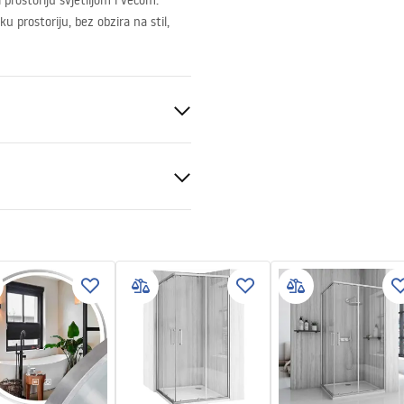
prostoriju svjetlijom i većom.
u prostoriju, bez obzira na stil,
k