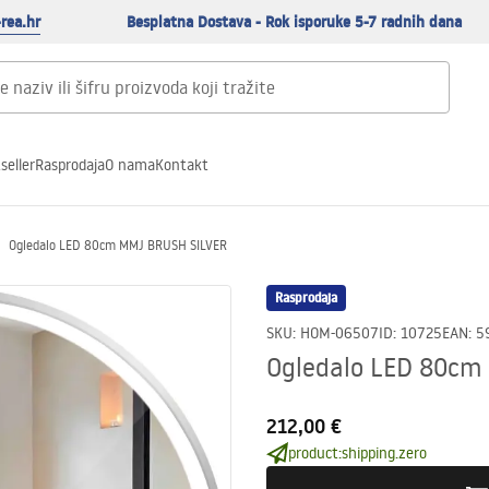
rea.hr
Besplatna Dostava - Rok isporuke 5-7 radnih dana
seller
Rasprodaja
O nama
Kontakt
Ogledalo LED 80cm MMJ BRUSH SILVER
Rasprodaja
SKU
:
HOM-06507
ID
:
10725
EAN
:
5
Ogledalo LED 80cm
212,00 €
product:shipping.zero