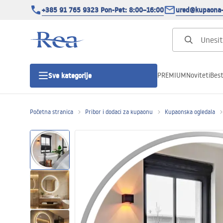
+385 91 765 9323 Pon-Pet: 8:00–16:00
ured@kupaona-
PREMIUM
Noviteti
Best
Sve kategorije
Početna stranica
Pribor i dodaci za kupaonu
Kupaonska ogledala
Tuš kabine
Tuš vrata
Tuš kade
Tuš Kanalice