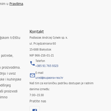
enim u
Pravilima
.
Kontakt
ljskom tržištu
Podlasiak Andrzej Cylwik sp. k.
ul. Przędzalniana 60
15-688 Białystok
 potrebe,
NIP 966-216-01-21
Telefon
+385 91 765 9323
m proizvodima.
E-mail
odnju i uvoz
ured@kupaona-rea.hr
ske i kuhinjske
Naš tim za korisničku podršku dostupan je radnim
dišnjeg
danima između:
ši proizvodi
7:00–15:30
znimno
Pratite nas