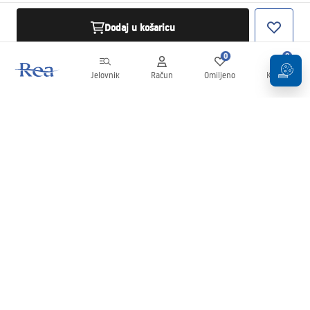
Dodaj u košaricu
0
0
Jelovnik
Račun
Omiljeno
Košarica
Newsletter
Budite u tijeku s novostima i promocijama!
Prijavi se
Unošenjem i potvrđivanjem svojih podataka pristajete na primanje
newslettera prema uvjetima navedenim u
Pravilima
.