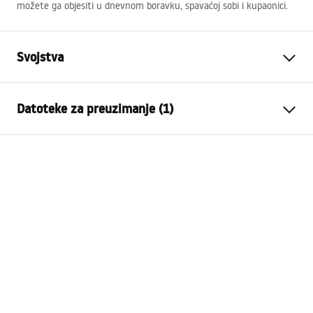
možete ga objesiti u dnevnom boravku, spavaćoj sobi i kupaonici.
Svojstva
Visina
600
mm
Datoteke za preuzimanje (1)
Širina
800
mm
Dubina
20
mm
manual mirror led
LED osvjetljenje
Da
manual_mirror_led.pdf
Okvir
NE
Oblik
Pravokutno
Protiv magljenja
NE
vlast
12
W
Jamstvo
24 mjeseca