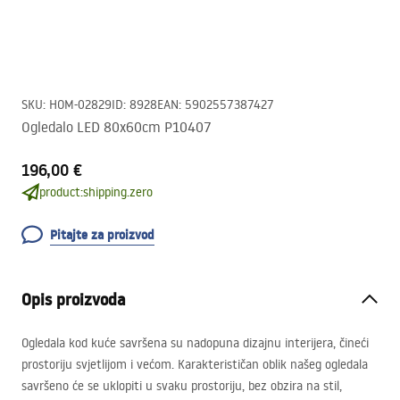
SKU
:
HOM-02829
ID
:
8928
EAN
:
5902557387427
Ogledalo LED 80x60cm P10407
196,00 €
product:shipping.zero
Pitajte za proizvod
Opis proizvoda
Ogledala kod kuće savršena su nadopuna dizajnu interijera, čineći
prostoriju svjetlijom i većom. Karakterističan oblik našeg ogledala
savršeno će se uklopiti u svaku prostoriju, bez obzira na stil,