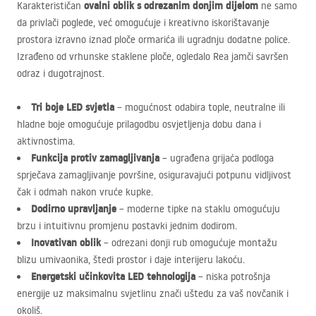
ovalni oblik s odrezanim donjim dijelom
Karakterističan
ne samo
da privlači poglede, već omogućuje i kreativno iskorištavanje
prostora izravno iznad ploče ormarića ili ugradnju dodatne police.
Izrađeno od vrhunske staklene ploče, ogledalo Rea jamči savršen
odraz i dugotrajnost.
Tri boje
LED
svjetla
– mogućnost odabira tople, neutralne ili
hladne boje omogućuje prilagodbu osvjetljenja dobu dana i
aktivnostima.
Funkcija protiv zamagljivanja
– ugrađena grijaća podloga
sprječava zamagljivanje površine, osiguravajući potpunu vidljivost
čak i odmah nakon vruće kupke.
Dodirno upravljanje
– moderne tipke na staklu omogućuju
brzu i intuitivnu promjenu postavki jednim dodirom.
Inovativan oblik
– odrezani donji rub omogućuje montažu
blizu umivaonika, štedi prostor i daje interijeru lakoću.
Energetski učinkovita
LED
tehnologija
– niska potrošnja
energije uz maksimalnu svjetlinu znači uštedu za vaš novčanik i
okoliš.