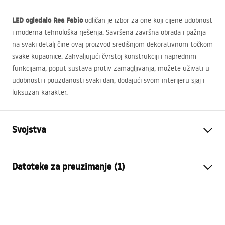
LED
ogledalo Rea Fabio
odličan je izbor za one koji cijene udobnost
i moderna tehnološka rješenja. Savršena završna obrada i pažnja
na svaki detalj čine ovaj proizvod središnjom dekorativnom točkom
svake kupaonice. Zahvaljujući čvrstoj konstrukciji i naprednim
funkcijama, poput sustava protiv zamagljivanja, možete uživati u
udobnosti i pouzdanosti svaki dan, dodajući svom interijeru sjaj i
luksuzan karakter.
Svojstva
Visina
795
mm
Datoteke za preuzimanje (1)
Širina
885
mm
Dubina
25
mm
manual mirror led
LED osvjetljenje
Da
manual mirror led.pdf
Okvir
NE