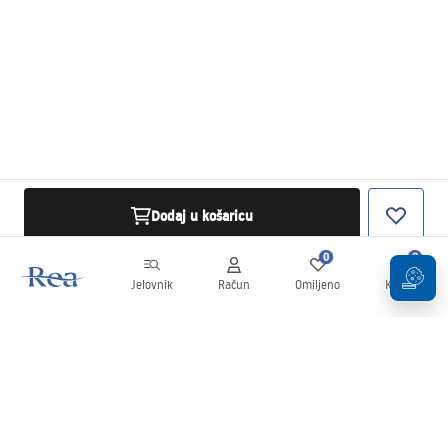
Dodaj u košaricu
0
0
Jelovnik
Račun
Omiljeno
Košarica
Newsletter
Budite u tijeku s novostima i promocijama!