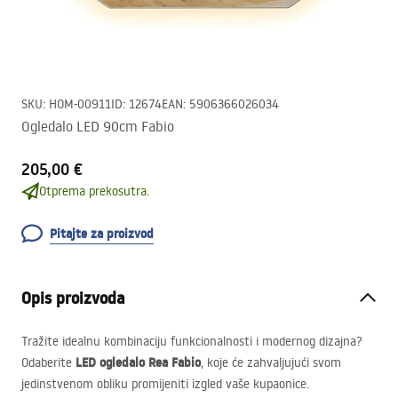
SKU
:
HOM-00911
ID
:
12674
EAN
:
5906366026034
Ogledalo LED 90cm Fabio
205,00 €
Otprema prekosutra.
Pitajte za proizvod
Opis proizvoda
Tražite idealnu kombinaciju funkcionalnosti i modernog dizajna?
LED
ogledalo Rea Fabio
Odaberite
, koje će zahvaljujući svom
jedinstvenom obliku promijeniti izgled vaše kupaonice.