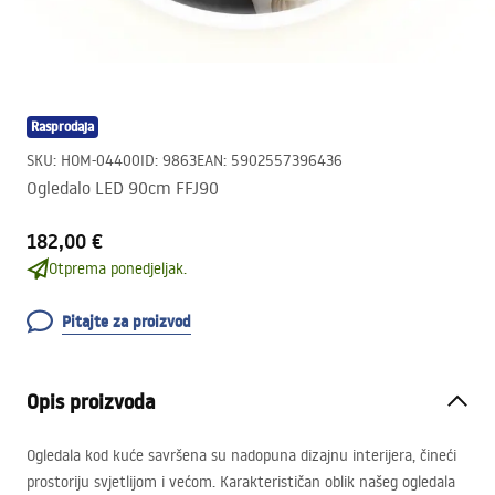
Rasprodaja
SKU
:
HOM-04400
ID
:
9863
EAN
:
5902557396436
Ogledalo LED 90cm FFJ90
182,00 €
Otprema ponedjeljak.
Pitajte za proizvod
Opis proizvoda
Ogledala kod kuće savršena su nadopuna dizajnu interijera, čineći
prostoriju svjetlijom i većom. Karakterističan oblik našeg ogledala