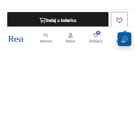
Dodaj u košaricu
0
0
Jelovnik
Račun
Omiljeno
Košarica
Newsletter
Budite u tijeku s novostima i promocijama!
Prijavi se
Unošenjem i potvrđivanjem svojih podataka pristajete na primanje