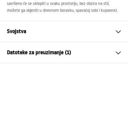
savršeno će se uklopiti u svaku prostoriju, bez obzira na stil,
možete ga objesiti u dnevnom boravku, spavaćoj sobi i kupaonici.
Svojstva
Visina
900
mm
Datoteke za preuzimanje (1)
Širina
900
mm
Dubina
20
mm
manual mirror led
LED osvjetljenje
Da
manual mirror led.pdf
Okvir
NE
Oblik
Okruglo
Protiv magljenja
NE
vlast
12
W
Jamstvo
24 mjeseca