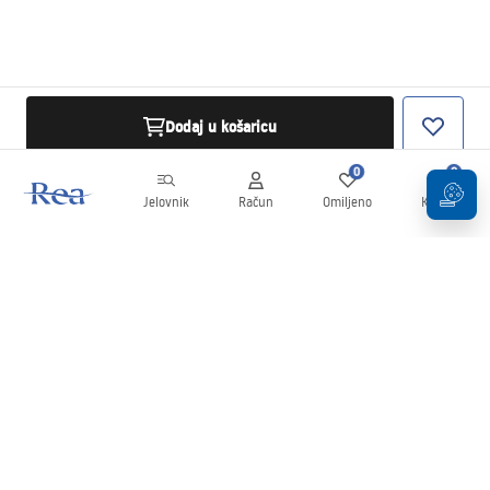
Dodaj u košaricu
0
0
Jelovnik
Račun
Omiljeno
Košarica
Newsletter
Budite u tijeku s novostima i promocijama!
Prijavi se