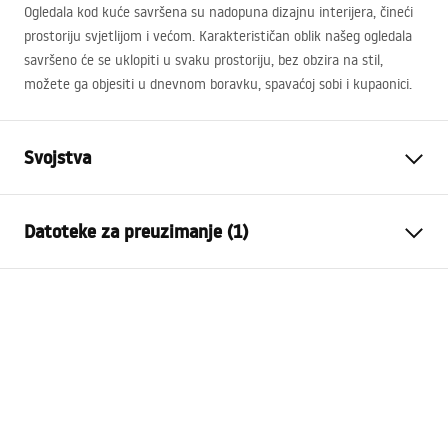
Ogledala kod kuće savršena su nadopuna dizajnu interijera, čineći
prostoriju svjetlijom i većom. Karakterističan oblik našeg ogledala
savršeno će se uklopiti u svaku prostoriju, bez obzira na stil,
možete ga objesiti u dnevnom boravku, spavaćoj sobi i kupaonici.
Svojstva
Visina
600
mm
Datoteke za preuzimanje (1)
Širina
600
mm
Dubina
20
mm
manual mirror led
LED osvjetljenje
Da
manual mirror led.pdf
Okvir
NE
Oblik
Okruglo
Protiv magljenja
Da
vlast
12
W