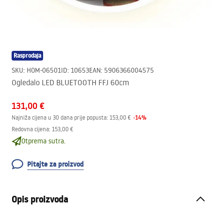
Rasprodaja
SKU
:
HOM-06501
ID
:
10653
EAN
:
5906366004575
Ogledalo LED BLUETOOTH FFJ 60cm
131,00 €
-
14
%
Najniža cijena u 30 dana prije popusta:
153,00 €
Redovna cijena
:
153,00 €
Otprema sutra.
Pitajte za proizvod
Opis proizvoda