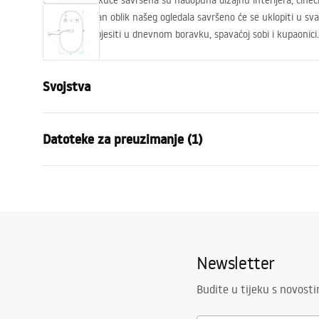
Ogledala kod kuće savršena su nadopuna dizajnu interijera, čineći 
Karakterističan oblik našeg ogledala savršeno će se uklopiti u svak
možete ga objesiti u dnevnom boravku, spavaćoj sobi i kupaonici.
Svojstva
Visina
900
mm
Datoteke za preuzimanje (1)
Širina
600
mm
Dubina
20
mm
manual mirror led
LED osvjetljenje
Da
manual mirror led.pdf
Okvir
Da
Boja okvira
Četkano zla
Newsletter
Materijal okvira
Aluminij
Oblik
Ovalno
Budite u tijeku s novost
Protiv magljenja
Da