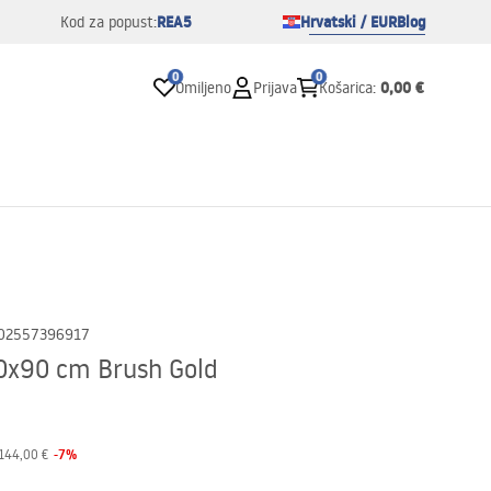
REA5
Hrvatski / EUR
Blog
Kod za popust:
0
0
0,00 €
Omiljeno
Prijava
Košarica
:
02557396917
0x90 cm Brush Gold
-
7
%
144,00 €