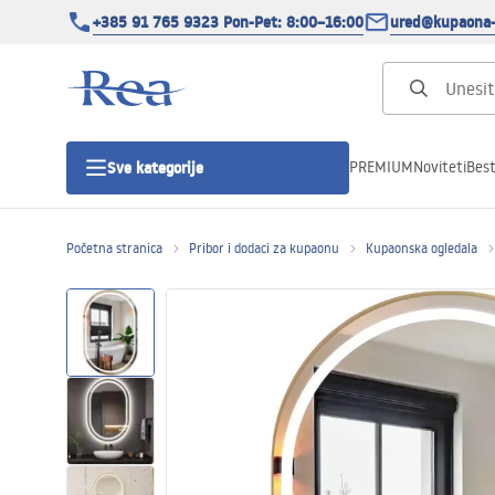
+385 91 765 9323 Pon-Pet: 8:00–16:00
ured@kupaona-
PREMIUM
Noviteti
Best
Sve kategorije
Početna stranica
Pribor i dodaci za kupaonu
Kupaonska ogledala
Tuš kabine
Tuš vrata
Tuš kade
Tuš Kanalice