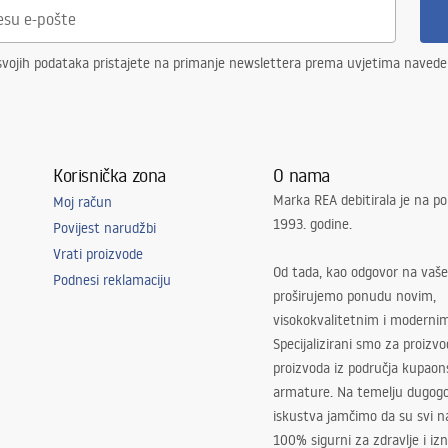
svojih podataka pristajete na primanje newslettera prema uvjetima naved
Korisnička zona
O nama
Marka REA debitirala je na po
Moj račun
1993. godine.
Povijest narudžbi
Vrati proizvode
Od tada, kao odgovor na vaše
Podnesi reklamaciju
proširujemo ponudu novim,
visokokvalitetnim i moderni
Specijalizirani smo za proizv
proizvoda iz područja kupaon
armature. Na temelju dugogo
iskustva jamčimo da su svi na
100% sigurni za zdravlje i i