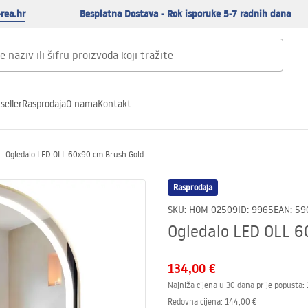
rea.hr
Besplatna Dostava - Rok isporuke 5-7 radnih dana
seller
Rasprodaja
O nama
Kontakt
Ogledalo LED OLL 60x90 cm Brush Gold
Rasprodaja
SKU
:
HOM-02509
ID
:
9965
EAN
:
59
Ogledalo LED OLL 6
134,00 €
Najniža cijena u 30 dana prije popusta:
Redovna cijena
:
144,00 €