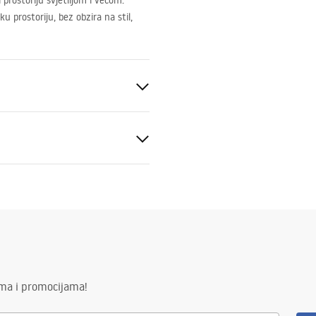
prostoriju svjetlijom i većom.
u prostoriju, bez obzira na stil,
to
ima i promocijama!