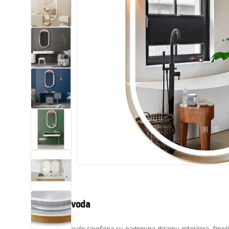
WC školjke
Umivaonici
Kade i paravani
Miješalice, pipe, slavine
Tuševi
Kuhinja
Pribor i kupaonski namještaj
Opis proizvoda