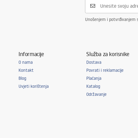
vlast
12
W
Jamstvo
24 mjeseca
Unošenjem i potvrđivanjem 
Informacije
Služba za korisnike
O nama
Dostava
Kontakt
Povrati i reklamacije
Blog
Plaćanja
Uvjeti korištenja
Katalog
Održavanje