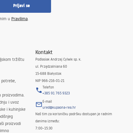
Prijavi se
enim u
Pravilima
.
Kontakt
ljskom tržištu
Podlasiak Andrzej Cylwik sp. k.
ul. Przędzalniana 60
15-688 Białystok
 potrebe,
NIP 966-216-01-21
Telefon
+385 91 765 9323
m proizvodima.
E-mail
odnju i uvoz
ured@kupaona-rea.hr
ske i kuhinjske
Naš tim za korisničku podršku dostupan je radnim
dišnjeg
danima između:
ši proizvodi
7:00–15:30
znimno