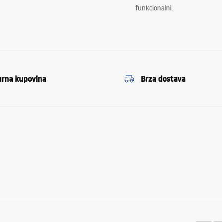
funkcionalni.
urna kupovina
Brza dostava