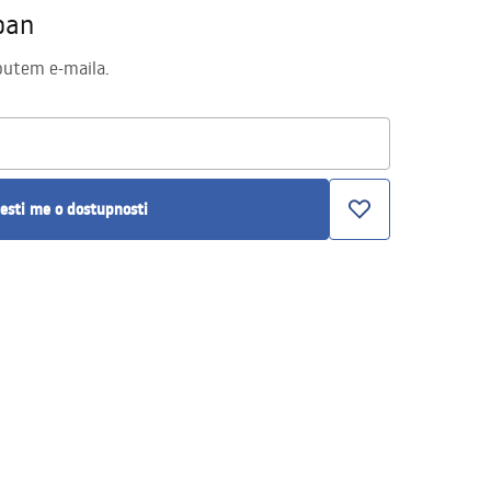
pan
putem e-maila.
esti me o dostupnosti