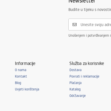
Newsletter
Energetska oznaka
Energ
Oblik
Pravokutno
LUSTRO_LED_STUDIO_58X45_WHI
LUSTR
Budite u tijeku s novost
TE.pdf
TE.pdf
Protiv magljenja
NE
vlast
12
W
Jamstvo
24 mjeseca
Unošenjem i potvrđivanjem 
Informacije
Služba za korisnike
O nama
Dostava
Kontakt
Povrati i reklamacije
Blog
Plaćanja
Uvjeti korištenja
Katalog
Održavanje