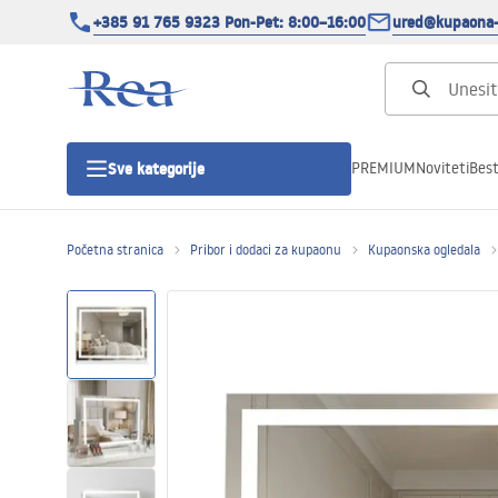
+385 91 765 9323 Pon-Pet: 8:00–16:00
ured@kupaona-
PREMIUM
Noviteti
Best
Sve kategorije
Početna stranica
Pribor i dodaci za kupaonu
Kupaonska ogledala
Tuš kabine
Tuš vrata
Tuš kade
Tuš Kanalice