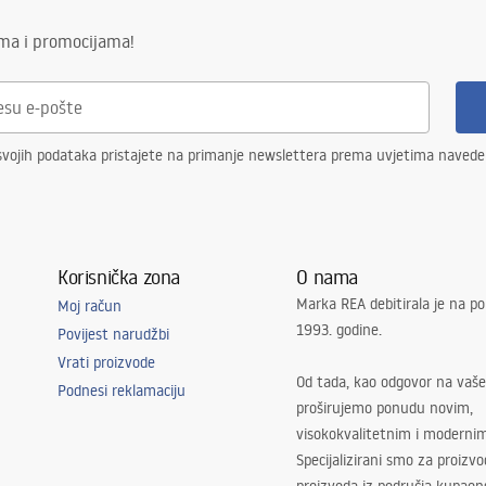
etska oznaka
O_LED_STUDIO_58X45_WHI
ima i promocijama!
svojih podataka pristajete na primanje newslettera prema uvjetima naved
Korisnička zona
O nama
Marka REA debitirala je na po
Moj račun
1993. godine.
Povijest narudžbi
Vrati proizvode
Od tada, kao odgovor na vaše
Podnesi reklamaciju
proširujemo ponudu novim,
visokokvalitetnim i moderni
Specijalizirani smo za proizv