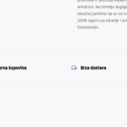
proizvoda iz područja kupaon
armature. Na temelju dugogo
iskustva jamčimo da su svi na
100% sigurni za zdravlje i i
funkcionalni.
urna kupovina
Brza dostava