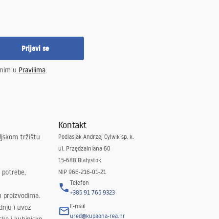
Prijavi se
enim u
Pravilima
.
Kontakt
ljskom tržištu
Podlasiak Andrzej Cylwik sp. k.
ul. Przędzalniana 60
15-688 Białystok
 potrebe,
NIP 966-216-01-21
Telefon
+385 91 765 9323
m proizvodima.
E-mail
odnju i uvoz
ured@kupaona-rea.hr