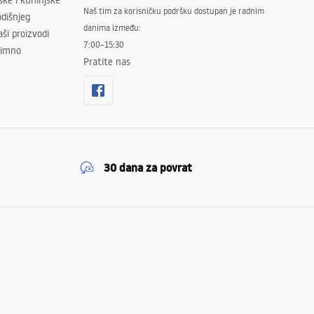
ske i kuhinjske
Naš tim za korisničku podršku dostupan je radnim
dišnjeg
danima između:
ši proizvodi
7:00–15:30
znimno
Pratite nas
30 dana za povrat