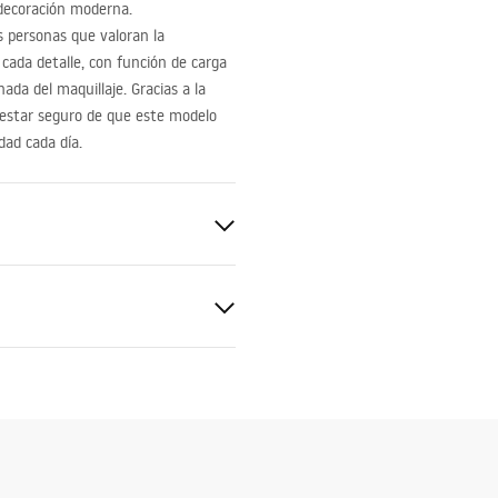
 decoración moderna.
as personas que valoran la
cada detalle, con función de carga
ada del maquillaje. Gracias a la
 estar seguro de que este modelo
dad cada día.
i jamstva
nty_Terms_and_Conditions_
ors_-_24.pdf
tal