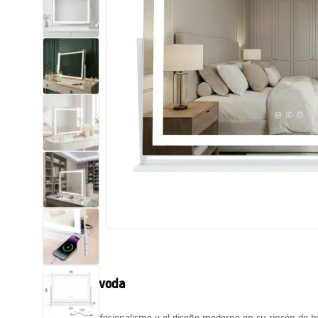
WC školjke
Umivaonici
Kade i paravani
Miješalice, pipe, slavine
Tuševi
Kuhinja
Pribor i kupaonski namještaj
Opis proizvoda