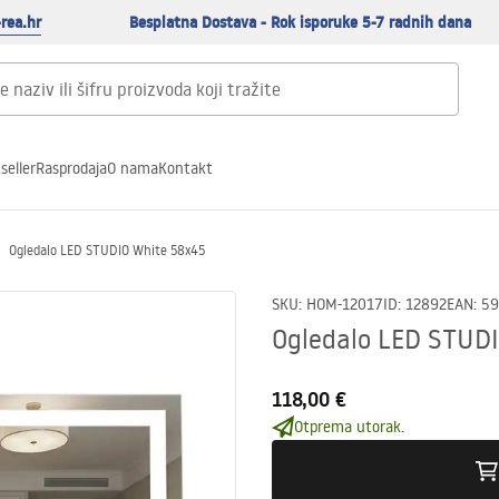
rea.hr
Besplatna Dostava - Rok isporuke 5-7 radnih dana
seller
Rasprodaja
O nama
Kontakt
Ogledalo LED STUDIO White 58x45
SKU
:
HOM-12017
ID
:
12892
EAN
:
59
Ogledalo LED STUD
118,00 €
Otprema utorak.