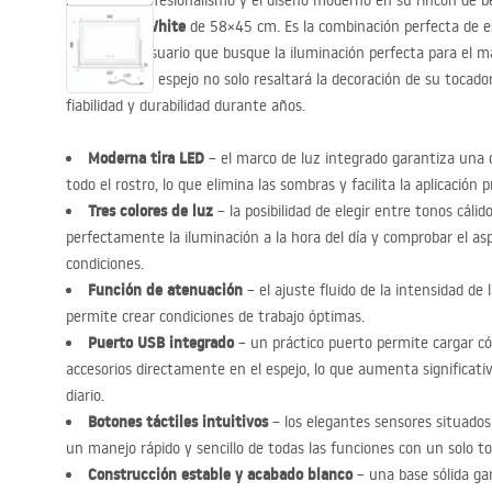
Aprecie el profesionalismo y el diseño moderno en su rincón de be
LED
Studio White
de 58×45 cm. Es la combinación perfecta de es
a cualquier usuario que busque la iluminación perfecta para el ma
materiales, el espejo no solo resaltará la decoración de su tocad
fiabilidad y durabilidad durante años.
Moderna tira
LED
– el marco de luz integrado garantiza una d
todo el rostro, lo que elimina las sombras y facilita la aplicación 
Tres colores de luz
– la posibilidad de elegir entre tonos cáli
perfectamente la iluminación a la hora del día y comprobar el as
condiciones.
Función de atenuación
– el ajuste fluido de la intensidad de l
permite crear condiciones de trabajo óptimas.
Puerto
USB
integrado
– un práctico puerto permite cargar c
accesorios directamente en el espejo, lo que aumenta significat
diario.
Botones táctiles intuitivos
– los elegantes sensores situados 
un manejo rápido y sencillo de todas las funciones con un solo t
Construcción estable y acabado blanco
– una base sólida gar