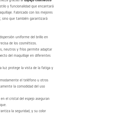
Espejo cosmético
lleza gracias al
tilo y funcionalidad que encantará
quillaje. Fabricado con los mejores
or, sino que también garantizará
ispersión uniforme del brillo en
precisa de los cosméticos.
dos, neutros y fríos permite adaptar
pecto del maquillaje en diferentes
a luz protege la vista de la fatiga y
ómodamente el teléfono u otros
ivamente la comodidad del uso
en el cristal del espejo aseguran
oque.
antiza la seguridad, y su color