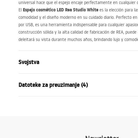
universal hace que el espejo encaje perfectamente en cualquier
Espejo cosmético
LED
Rea Studio White
El
es la elección para l
comodidad y el diseño moderno en su cuidado diario. Perfecto en 
por
USB
, es una herramienta indispensable para cualquier apasion
construcción sólida y la alta calidad de fabricación de
REA
, puede
deleitará su vista durante muchos años, brindando lujo y comodi
Svojstva
Visina
460
mm
Datoteke za preuzimanje (4)
Širina
625
mm
Dubina
100
mm
Uvjet
LED osvjetljenje
Da
manual mirror led
Warra
manual mirror led.pdf
Okvir
Da
-_Mirr
Boja okvira
Bijela
Materijal okvira
Plastika, Me