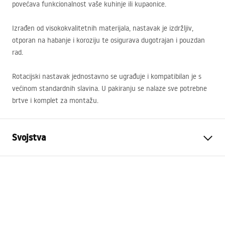
povećava funkcionalnost vaše kuhinje ili kupaonice.
Izrađen od visokokvalitetnih materijala, nastavak je izdržljiv,
otporan na habanje i koroziju te osigurava dugotrajan i pouzdan
rad.
Rotacijski nastavak jednostavno se ugrađuje i kompatibilan je s
većinom standardnih slavina. U pakiranju se nalaze sve potrebne
brtve i komplet za montažu.
Svojstva
Jamstvo
24 mjeseca
Boja
Chrome
Boja
sjaj