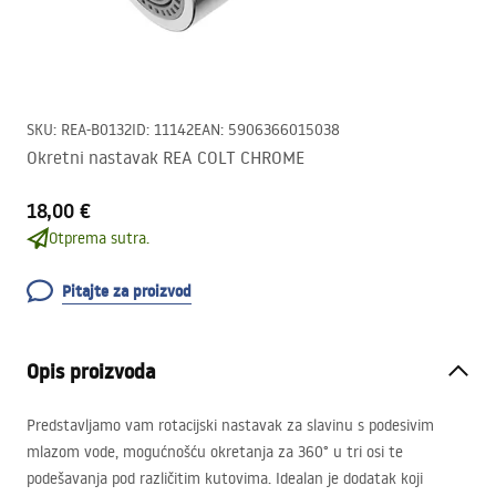
SKU
:
REA-B0132
ID
:
11142
EAN
:
5906366015038
Okretni nastavak REA COLT CHROME
18,00 €
Otprema sutra.
Pitajte za proizvod
Opis proizvoda
Predstavljamo vam rotacijski nastavak za slavinu s podesivim
mlazom vode, mogućnošću okretanja za 360° u tri osi te
podešavanja pod različitim kutovima. Idealan je dodatak koji