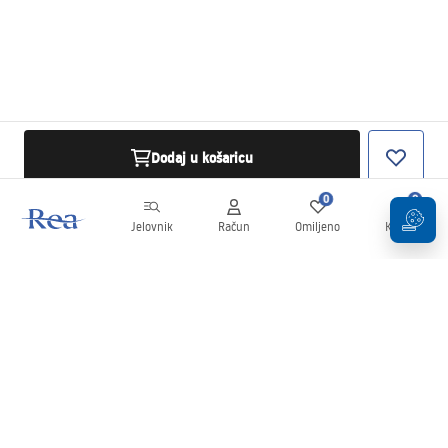
Dodaj u košaricu
0
0
Jelovnik
Račun
Omiljeno
Košarica
Newsletter
Budite u tijeku s novostima i promocijama!