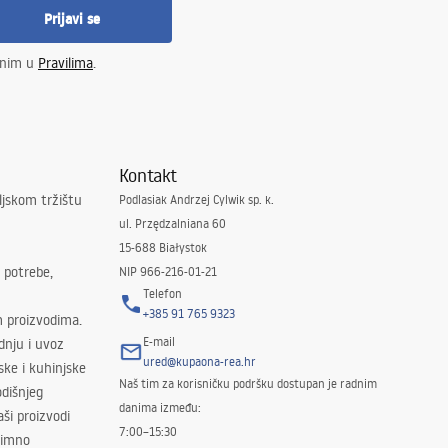
Prijavi se
enim u
Pravilima
.
Kontakt
ljskom tržištu
Podlasiak Andrzej Cylwik sp. k.
ul. Przędzalniana 60
15-688 Białystok
 potrebe,
NIP 966-216-01-21
Telefon
+385 91 765 9323
m proizvodima.
E-mail
odnju i uvoz
ured@kupaona-rea.hr
ske i kuhinjske
Naš tim za korisničku podršku dostupan je radnim
dišnjeg
danima između:
ši proizvodi
7:00–15:30
znimno