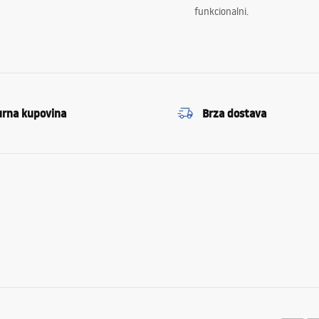
funkcionalni.
urna kupovina
Brza dostava