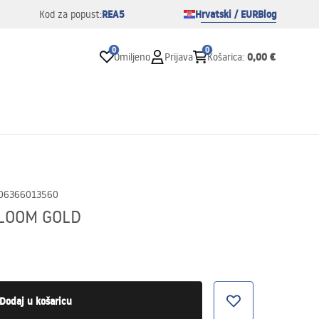
REA5
Hrvatski / EUR
Blog
Kod za popust:
0
0
0,00 €
Omiljeno
Prijava
Košarica
:
06366013560
BLOOM GOLD
Dodaj u košaricu