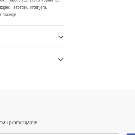
nosti. Pogodan za svaku kupaonicu,
gled i estetiku interijera.
a čišćenje.
veni uvjeti
nty_Terms_and_Conditions_
s_-_5.pdf
ima i promocijama!