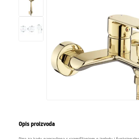
WC školjke
Umivaonici
Kade i paravani
Miješalice, pipe, slavine
Tuševi
Kuhinja
Pribor i kupaonski namještaj
Opis proizvoda