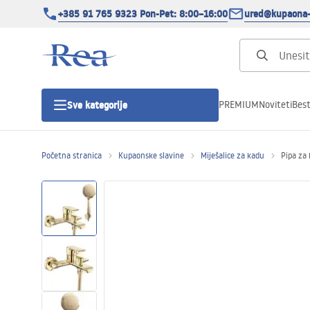
+385 91 765 9323 Pon-Pet: 8:00–16:00
ured@kupaona-
PREMIUM
Noviteti
Best
Sve kategorije
Početna stranica
Kupaonske slavine
Miješalice za kadu
Pipa za
Tuš kabine
Tuš vrata
Tuš kade
Tuš Kanalice