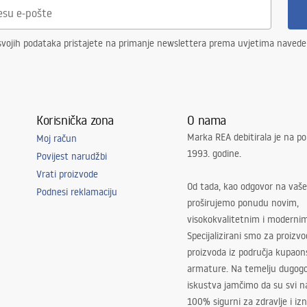
svojih podataka pristajete na primanje newslettera prema uvjetima naved
Korisnička zona
O nama
Marka REA debitirala je na po
Moj račun
1993. godine.
Povijest narudžbi
Vrati proizvode
Od tada, kao odgovor na vaše
Podnesi reklamaciju
proširujemo ponudu novim,
visokokvalitetnim i moderni
Specijalizirani smo za proizv
proizvoda iz područja kupaon
armature. Na temelju dugogo
iskustva jamčimo da su svi na
100% sigurni za zdravlje i i