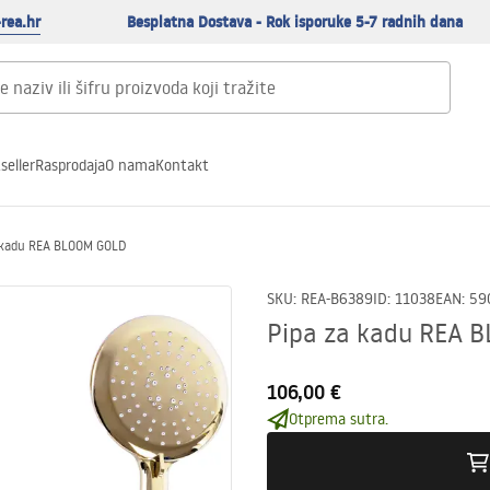
rea.hr
Besplatna Dostava - Rok isporuke 5-7 radnih dana
seller
Rasprodaja
O nama
Kontakt
 kadu REA BLOOM GOLD
SKU
:
REA-B6389
ID
:
11038
EAN
:
59
Pipa za kadu REA 
106,00 €
Otprema sutra.