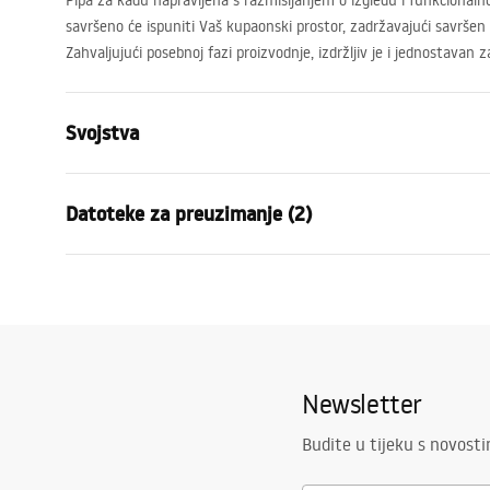
Pipa za kadu napravljena s razmišljanjem o izgledu i funkcional
savršeno će ispuniti Vaš kupaonski prostor, zadržavajući savršen iz
Zahvaljujući posebnoj fazi proizvodnje, izdržljiv je i jednostavan z
Svojstva
Vrsta slavine
Kada
Datoteke za preuzimanje (2)
Način montaže
Zidna
Boja
Zlatni
Jamst
Vrsta izljevne cijevi
Fiksna
Montažne upute
Warra
Faucet.pdf
Materijal
Mjed, ABS
Faucet
Doseg izljeva
170
mm
Newsletter
Visina
105
mm
Tehnologija premazivanja
PVD
Budite u tijeku s novost
Promjer priključka
1/2 cola