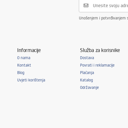
Razmak priključaka
150
mm
Jamstvo
5 godina
Unošenjem i potvrđivanjem 
Informacije
Služba za korisnike
O nama
Dostava
Kontakt
Povrati i reklamacije
Blog
Plaćanja
Uvjeti korištenja
Katalog
Održavanje