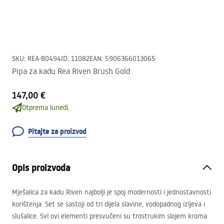
SKU
:
REA-B0494
ID
:
11082
EAN
:
5906366013065
Pipa za kadu Rea Riven Brush Gold
147,00 €
Otprema lunedì.
Pitajte za proizvod
Opis proizvoda
Mješalica za kadu Riven najbolji je spoj modernosti i jednostavnosti
korištenja. Set se sastoji od tri dijela slavine, vodopadnog izljeva i
slušalice. Svi ovi elementi presvučeni su trostrukim slojem kroma