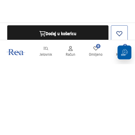
Dodaj u košaricu
0
0
Jelovnik
Račun
Omiljeno
Košarica
Newsletter
Budite u tijeku s novostima i promocijama!
Prijavi se