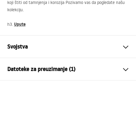
koji štiti od tamnjenja i korozija Pozivamo vas da pogledate našu
kolekciju.
Upute
h3.
Svojstva
Vrsta slavine
Kada
Datoteke za preuzimanje (1)
Način montaže
Na ploču , Kada
Boja
Četkano zlato
Jamstveni uvjeti
Vrsta izljevne cijevi
Fiksna
Warranty_Terms_and_Conditions_Faucets_-_5.pdf
Materijal
Mjed, ABS
Doseg izljeva
140
mm
Visina
240
mm
Tehnologija premazivanja
PVD