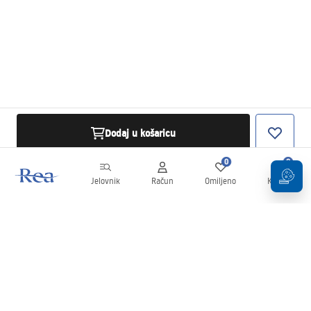
Dodaj u košaricu
0
0
Jelovnik
Račun
Omiljeno
Košarica
Newsletter
Budite u tijeku s novostima i promocijama!