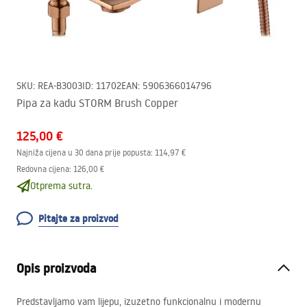
SKU
:
REA-B3003
ID
:
11702
EAN
:
5906366014796
Pipa za kadu STORM Brush Copper
125,00 €
Najniža cijena u 30 dana prije popusta:
114,97 €
Redovna cijena
:
126,00 €
Otprema sutra.
Pitajte za proizvod
Opis proizvoda
Predstavljamo vam lijepu, izuzetno funkcionalnu i modernu