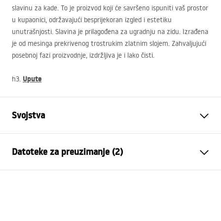
slavinu za kade. To je proizvod koji će savršeno ispuniti vaš prostor
u kupaonici, održavajući besprijekoran izgled i estetiku
unutrašnjosti. Slavina je prilagođena za ugradnju na zidu. Izrađena
je od mesinga prekrivenog trostrukim zlatnim slojem. Zahvaljujući
posebnoj fazi proizvodnje, izdržljiva je i lako čisti.
Upute
h3.
Svojstva
Vrsta slavine
Kada
Datoteke za preuzimanje (2)
Način montaže
Zidna
Boja
Četkana bakar
Montažne upute
Vrsta izljevne cijevi
Pomična
Faucet.pdf
Materijal
Mjed, ABS
Doseg izljeva
145
mm