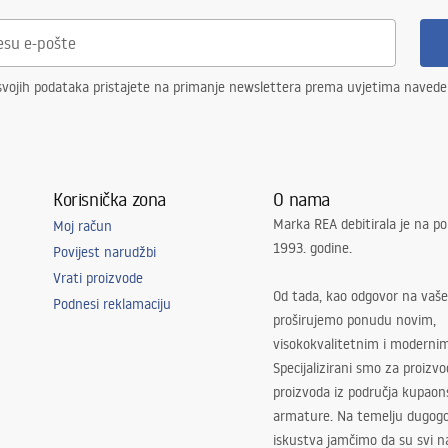
svojih podataka pristajete na primanje newslettera prema uvjetima naved
Korisnička zona
O nama
Marka REA debitirala je na po
Moj račun
1993. godine.
Povijest narudžbi
Vrati proizvode
Od tada, kao odgovor na vaše
Podnesi reklamaciju
proširujemo ponudu novim,
visokokvalitetnim i moderni
Specijalizirani smo za proizv
proizvoda iz područja kupaon
armature. Na temelju dugogo
iskustva jamčimo da su svi na