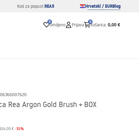
REA5
Hrvatski / EUR
Blog
Kod za popust:
0
0
0,00 €
Omiljeno
Prijava
Košarica
:
06366007620
ca Rea Argon Gold Brush + BOX
-
15
%
104,00 €