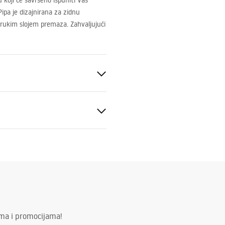
 koji će savršeno ispuniti Vaš
Pipa je dizajnirana za zidnu
rukim slojem premaza. Zahvaljujući
k, Kada
dbena
to
al
 podt.pdf
ima i promocijama!