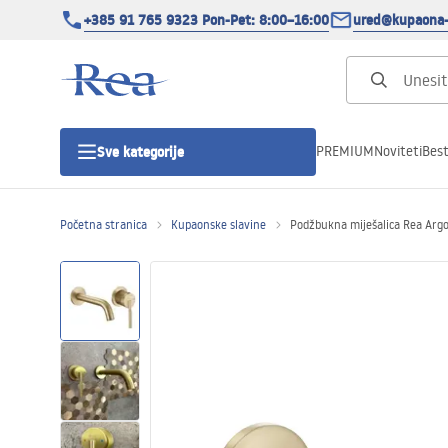
+385 91 765 9323 Pon-Pet: 8:00–16:00
ured@kupaona-
PREMIUM
Noviteti
Best
Sve kategorije
Početna stranica
Kupaonske slavine
Podžbukna miješalica Rea Arg
Tuš kabine
Tuš vrata
Tuš kade
Tuš Kanalice