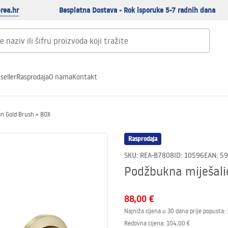
rea.hr
Besplatna Dostava - Rok isporuke 5-7 radnih dana
seller
Rasprodaja
O nama
Kontakt
on Gold Brush + BOX
Rasprodaja
SKU
:
REA-B7808
ID
:
10596
EAN
:
59
Podžbukna miješali
88,00 €
Najniža cijena u 30 dana prije popusta:
Redovna cijena
:
104,00 €