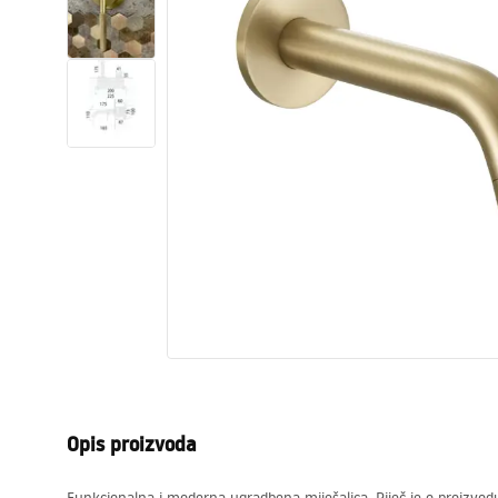
WC školjke
Umivaonici
Kade i paravani
Miješalice, pipe, slavine
Tuševi
Kuhinja
Pribor i kupaonski namještaj
Opis proizvoda