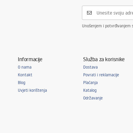
Promjer priključka
1/2 cola
Unošenjem i potvrđivanjem 
Informacije
Služba za korisnike
O nama
Dostava
Kontakt
Povrati i reklamacije
Blog
Plaćanja
Uvjeti korištenja
Katalog
Održavanje