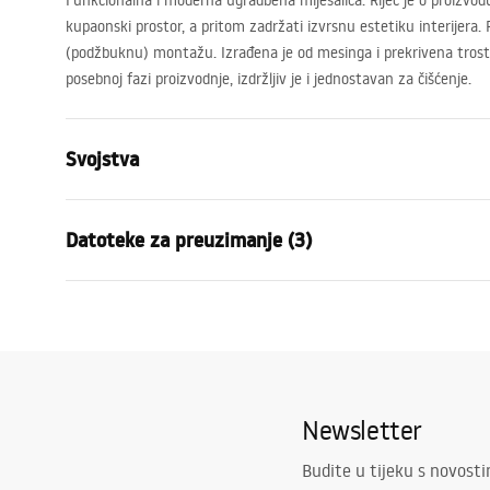
Funkcionalna i moderna ugradbena miješalica. Riječ je o proizvodu
kupaonski prostor, a pritom zadržati izvrsnu estetiku interijera. 
(podžbuknu) montažu. Izrađena je od mesinga i prekrivena trost
posebnoj fazi proizvodnje, izdržljiv je i jednostavan za čišćenje.
Svojstva
Vrsta slavine
Za umivaoni
Datoteke za preuzimanje (3)
Način montaže
Zidna, Ugra
Boja
Četkano zla
Montažne upute
manu
Vrsta izljevne cijevi
Fiksna
Faucet.pdf
manual
Materijal
Mjed
Doseg izljeva
165
mm
Jamstveni uvjeti
Newsletter
Visina
110
mm
Warranty_Terms_and_Conditions_
Tehnologija premazivanja
PVD
Faucets_-_5.pdf
Budite u tijeku s novost