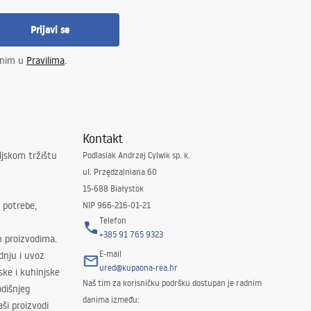
Prijavi se
enim u
Pravilima
.
Kontakt
ljskom tržištu
Podlasiak Andrzej Cylwik sp. k.
ul. Przędzalniana 60
15-688 Białystok
 potrebe,
NIP 966-216-01-21
Telefon
+385 91 765 9323
m proizvodima.
E-mail
odnju i uvoz
ured@kupaona-rea.hr
ske i kuhinjske
Naš tim za korisničku podršku dostupan je radnim
dišnjeg
danima između:
ši proizvodi