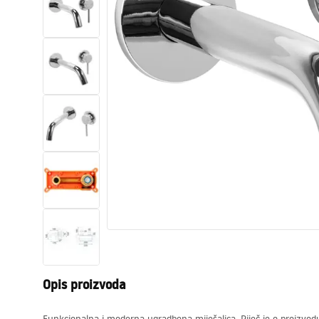
WC školjke
Umivaonici
Kade i paravani
Miješalice, pipe, slavine
Tuševi
Kuhinja
Pribor i kupaonski namještaj
Opis proizvoda