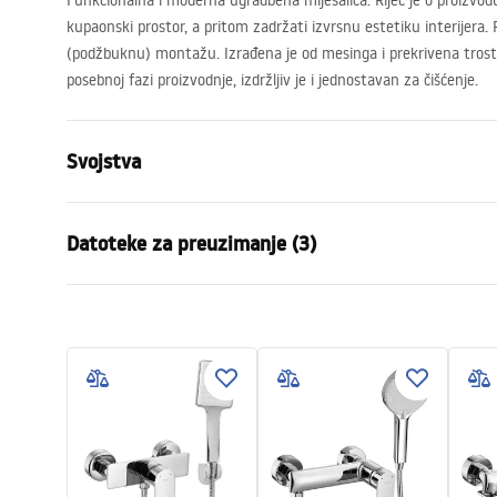
Funkcionalna i moderna ugradbena miješalica. Riječ je o proizvodu
kupaonski prostor, a pritom zadržati izvrsnu estetiku interijera. 
(podžbuknu) montažu. Izrađena je od mesinga i prekrivena trost
posebnoj fazi proizvodnje, izdržljiv je i jednostavan za čišćenje.
Svojstva
Vrsta slavine
Za umivaoni
Datoteke za preuzimanje (3)
Način montaže
Zidna, Ugra
Boja
Krom
Montažne upute
manu
Vrsta izljevne cijevi
Fiksna
Faucet.pdf
manual
Materijal
Mjed
Doseg izljeva
170
mm
Jamstveni uvjeti
Visina
100
mm
Warranty_Terms_and_Conditions_
Tehnologija premazivanja
Chrome plat
Faucets_-_5.pdf