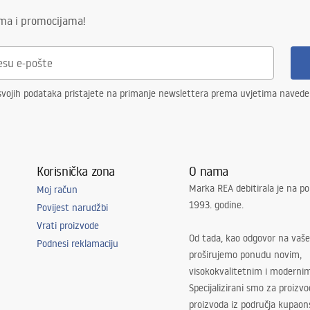
ima i promocijama!
svojih podataka pristajete na primanje newslettera prema uvjetima naved
Korisnička zona
O nama
Marka REA debitirala je na po
Moj račun
1993. godine.
Povijest narudžbi
Vrati proizvode
Od tada, kao odgovor na vaše
Podnesi reklamaciju
proširujemo ponudu novim,
visokokvalitetnim i moderni
Specijalizirani smo za proizv
proizvoda iz područja kupaon