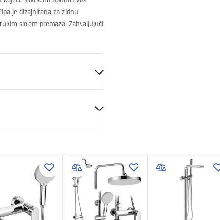
 koji će savršeno ispuniti Vaš
Pipa je dizajnirana za zidnu
rukim slojem premaza. Zahvaljujući
k, Kada
dbena
al
 podt.pdf
ing