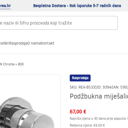
rea.hr
Besplatna Dostava - Rok isporuke 5-7 radnih dana
seller
Rasprodaja
O nama
Kontakt
EN Chrome + BOX
Rasprodaja
SKU
:
REA-B5331
ID
:
9394
EAN
:
590
Podžbukna miješal
67,00 €
Najniža cijena u 30 dana prije popusta:
Redovna cijena
:
69,00 €