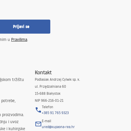
Prijavi se
enim u
Pravilima
.
Kontakt
ljskom tržištu
Podlasiak Andrzej Cylwik sp. k.
ul. Przędzalniana 60
15-688 Białystok
 potrebe,
NIP 966-216-01-21
Telefon
+385 91 765 9323
m proizvodima.
E-mail
odnju i uvoz
ured@kupaona-rea.hr
ske i kuhinjske