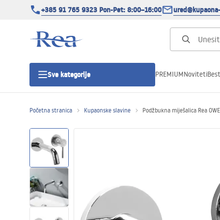
+385 91 765 9323 Pon-Pet: 8:00–16:00
ured@kupaona-
PREMIUM
Noviteti
Best
Sve kategorije
Početna stranica
Kupaonske slavine
Podžbukna miješalica Rea OW
Tuš kabine
Tuš vrata
Tuš kade
Tuš Kanalice