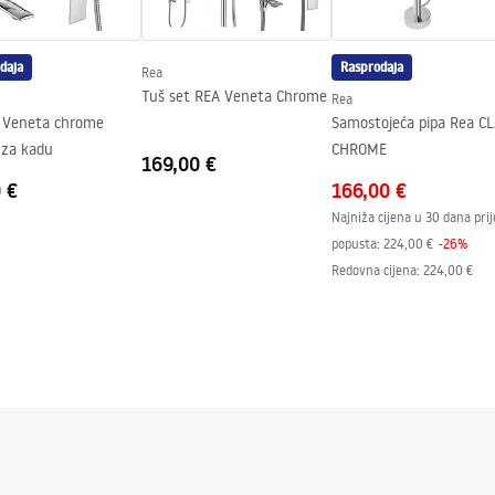
daja
Rasprodaja
Rea
Tuš set REA Veneta Chrome
Rea
e
Samostojeća pipa Rea C
 za kadu
CHROME
169,00 €
 €
166,00 €
Najniža cijena u 30 dana prij
popusta:
224,00 €
-
26
%
Redovna cijena
:
224,00 €