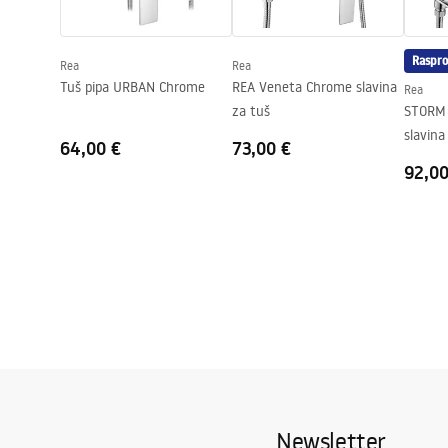
Promjer priključka
1/2 cola
Raspro
Rea
Rea
Tuš pipa URBAN Chrome
REA Veneta Chrome slavina
Rea
za tuš
STORM Veneta chrom
slavina
64,00 €
73,00 €
92,00
Newsletter