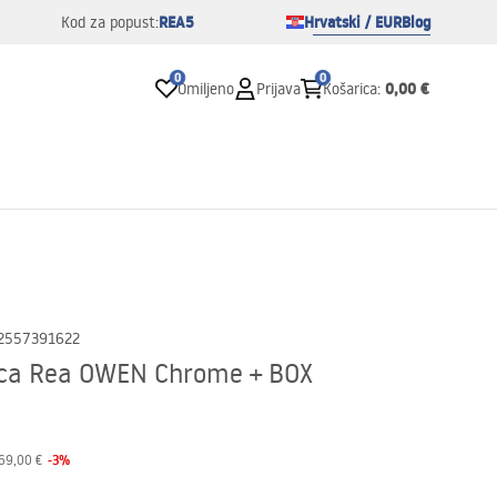
REA5
Hrvatski / EUR
Blog
Kod za popust:
0
0
0,00 €
Omiljeno
Prijava
Košarica
:
2557391622
ica Rea OWEN Chrome + BOX
-
3
%
69,00 €