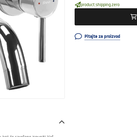
product:shipping.zero
Pitajte za proizvod