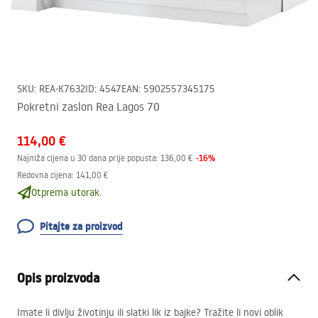
SKU
:
REA-K7632
ID
:
4547
EAN
:
5902557345175
Pokretni zaslon Rea Lagos 70
114,00 €
-
16
%
Najniža cijena u 30 dana prije popusta:
136,00 €
Redovna cijena
:
141,00 €
Otprema utorak.
Pitajte za proizvod
Opis proizvoda
Imate li divlju životinju ili slatki lik iz bajke? Tražite li novi oblik