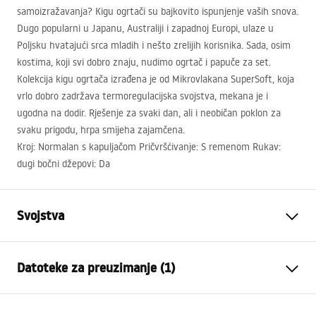
samoizražavanja? Kigu ogrtači su bajkovito ispunjenje vaših snova.
Dugo popularni u Japanu, Australiji i zapadnoj Europi, ulaze u
Poljsku hvatajući srca mladih i nešto zrelijih korisnika. Sada, osim
kostima, koji svi dobro znaju, nudimo ogrtač i papuče za set.
Kolekcija kigu ogrtača izrađena je od Mikrovlakana SuperSoft, koja
vrlo dobro zadržava termoregulacijska svojstva, mekana je i
ugodna na dodir. Rješenje za svaki dan, ali i neobičan poklon za
svaku prigodu, hrpa smijeha zajamčena.
Kroj: Normalan s kapuljačom Pričvršćivanje: S remenom Rukav:
dugi bočni džepovi: Da
Svojstva
Vrsta
Pokretni
Datoteke za preuzimanje (1)
Materijal
Aluminij , Kaljeno staklo
Boja
Crn
Jamstveni uvjeti