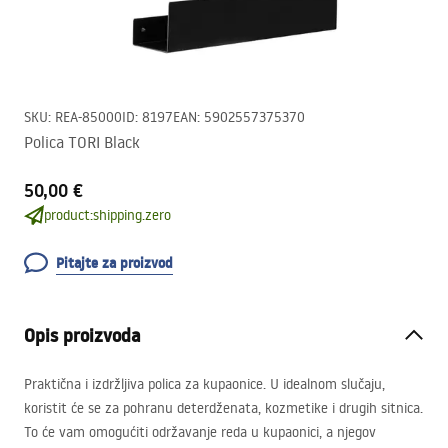
SKU
:
REA-85000
ID
:
8197
EAN
:
5902557375370
Polica TORI Black
50,00 €
product:shipping.zero
Pitajte za proizvod
Opis proizvoda
Praktična i izdržljiva polica za kupaonice. U idealnom slučaju,
koristit će se za pohranu deterdženata, kozmetike i drugih sitnica.
To će vam omogućiti održavanje reda u kupaonici, a njegov