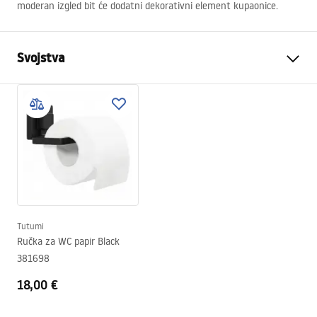
moderan izgled bit će dodatni dekorativni element kupaonice.
Svojstva
Boja
Crn
Materijal
Metal
Način montaže
Viseći
Širina
400
mm
Visina
755
mm
Dubina
95
mm
Tutumi
Jamstvo
24 mjeseca
Ručka za WC papir Black
381698
18,00 €