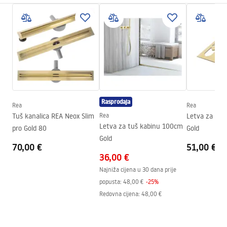
Tip proizvoda
Čeona letvica
Boja
Zlatni
Materijal
Nehrđajući čelik
Duljina
1200
mm
Visina
52
mm
Širina
12
mm
Rasprodaja
Rea
Rea
Debljina čelika
1
mm
Tuš kanalica REA Neox Slim
Rea
Letva za tuš
Mogućnost rezanja
Da
Letva za tuš kabinu 100cm
pro Gold 80
Gold
Gold
Jamstvo
24 mjeseca
70,00 €
51,00 €
36,00 €
Najniža cijena u 30 dana prije
popusta:
48,00 €
-
25
%
Redovna cijena
:
48,00 €