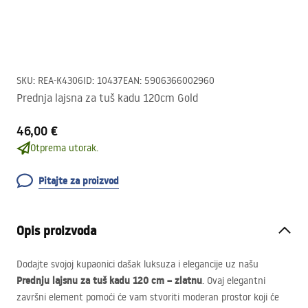
SKU
:
REA-K4306
ID
:
10437
EAN
:
5906366002960
Prednja lajsna za tuš kadu 120cm Gold
46,00 €
Otprema utorak.
Pitajte za proizvod
Opis proizvoda
Dodajte svojoj kupaonici dašak luksuza i elegancije uz našu
Prednju lajsnu za tuš kadu 120 cm – zlatnu
. Ovaj elegantni
završni element pomoći će vam stvoriti moderan prostor koji će