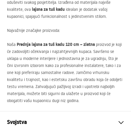
oduševiti svakog posjetitelja. Izrađena od materijala najviše
lajsna za tuš kadu
kvalitete, ova
idealan je dodatak vašoj
kupaonici, spajajući funkcionalnost s jedinstvenim stilom.
Najvažnije značajke proizvoda:
Prednja lajsna za tuš kadu 120 cm – zlatna
Naša
proizvod je koji
će zadovoljiti očekivanja i najzahtjevnijih kupaca. Savršeno se
uklapa u moderne interijere i jednostavna je za ugradnju, što je
čini izvrsnim izborom kako za profesionalne instalatere, tako i za
one koji preferiraju samostalne radove. Jamčimo vrhunsku
kvalitetu i trajnost, kao i estetsku završnu obradu koja će odoljeti
testu vremena. Zahvaljujući pažljivoj izradi i upotrebi najboljih
materijala, možete biti sigurni da ulažete u proizvod koji će
obogatiti vašu kupaonicu dugi niz godina.
Svojstva