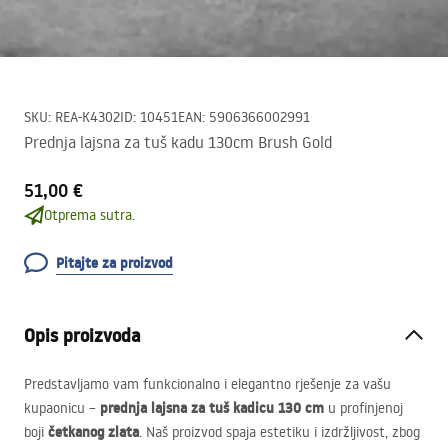
SKU
:
REA-K4302
ID
:
10451
EAN
:
5906366002991
Prednja lajsna za tuš kadu 130cm Brush Gold
51,00 €
Otprema sutra.
Pitajte za proizvod
Opis proizvoda
Predstavljamo vam funkcionalno i elegantno rješenje za vašu
prednja lajsna za tuš kadicu 130 cm
kupaonicu –
u profinjenoj
četkanog zlata
boji
. Naš proizvod spaja estetiku i izdržljivost, zbog