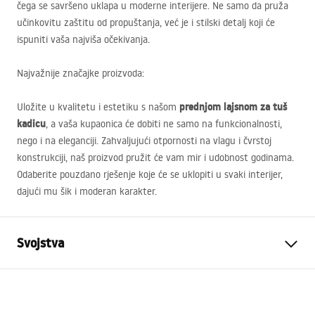
čega se savršeno uklapa u moderne interijere. Ne samo da pruža
učinkovitu zaštitu od propuštanja, već je i stilski detalj koji će
ispuniti vaša najviša očekivanja.
Najvažnije značajke proizvoda:
prednjom lajsnom za tuš
Uložite u kvalitetu i estetiku s našom
kadicu
, a vaša kupaonica će dobiti ne samo na funkcionalnosti,
nego i na eleganciji. Zahvaljujući otpornosti na vlagu i čvrstoj
konstrukciji, naš proizvod pružit će vam mir i udobnost godinama.
Odaberite pouzdano rješenje koje će se uklopiti u svaki interijer,
dajući mu šik i moderan karakter.
Svojstva
Tip proizvoda
Čeona letvica
Boja
Četkano zlato