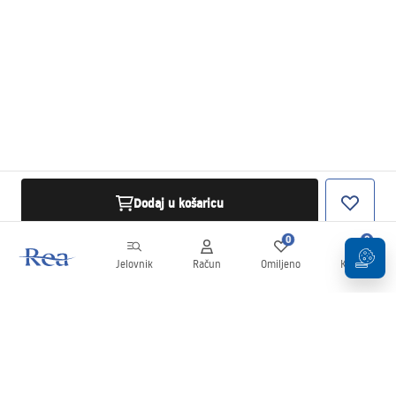
Dodaj u košaricu
0
0
Jelovnik
Račun
Omiljeno
Košarica
Newsletter
Budite u tijeku s novostima i promocijama!