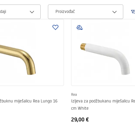
daji
Proizvođač
Rea
džbuknu miješalicu Rea Lungo 16
Izljeva za podžbukanu miješalicu 
cm White
29,00 €