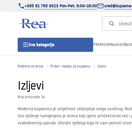
+385 91 765 9323 Pon-Pet: 8:00–16:00
ured@kupaona-
PREMIUM
Noviteti
Best
Sve kategorije
Početna stranica
Pribor i dodaci za kupaonu
Izljevi
Tuš kabine
Izljevi
Tuš vrata
Broj proizvoda: 14
Tuš kade
Moderna kupaonica je umjetnost uklanjanja svega suvišnog. Nudimo
Ovo rješenje namijenjeno je onima koji cijene arhitektonski red
Tuš Kanalice
svakodnevnoj uporabi. Otkrijte rješenja koja će vam pomoći stvor