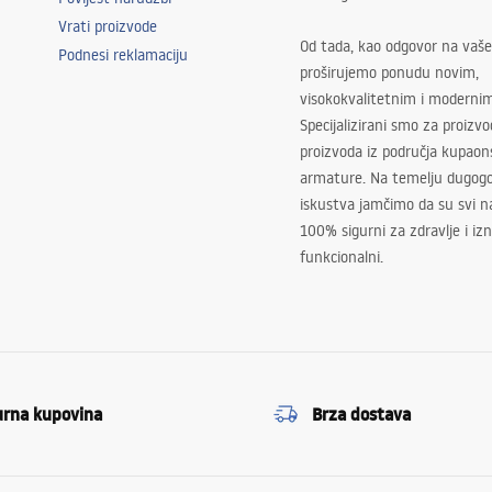
Vrati proizvode
Od tada, kao odgovor na vaše
Podnesi reklamaciju
proširujemo ponudu novim,
visokokvalitetnim i moderni
Specijalizirani smo za proizv
proizvoda iz područja kupaon
armature. Na temelju dugogo
iskustva jamčimo da su svi na
100% sigurni za zdravlje i i
funkcionalni.
urna kupovina
Brza dostava