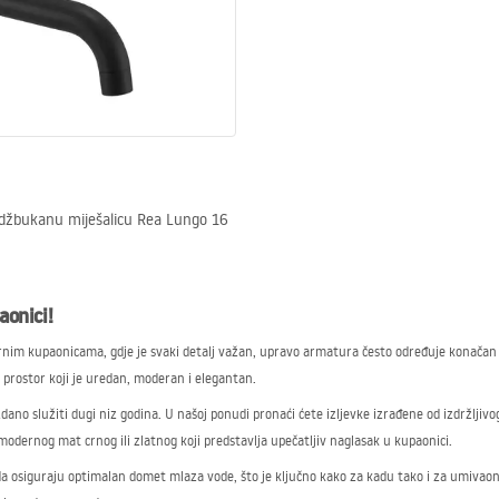
odžbukanu miješalicu Rea Lungo 16
aonici!
dernim kupaonicama, gdje je svaki detalj važan, upravo armatura često određuje konačan
e prostor koji je uredan, moderan i elegantan.
o služiti dugi niz godina. U našoj ponudi pronaći ćete izljevke izrađene od izdržljivog
modernog mat crnog ili zlatnog koji predstavlja upečatljiv naglasak u kupaonici.
da osiguraju optimalan domet mlaza vode, što je ključno kako za kadu tako i za umivao