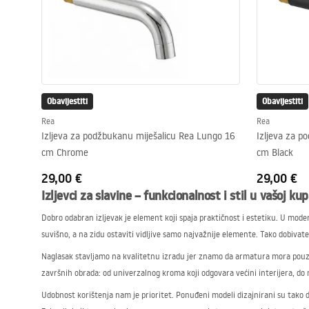
Obavijestiti
Obavijestiti
Rea
Rea
Izljeva za podžbukanu miješalicu Rea Lungo 16
Izljeva za p
cm Chrome
cm Black
29,00 €
29,00 €
Izljevci za slavine – funkcionalnost i stil u vašoj kup
Dobro odabran izljevak je element koji spaja praktičnost i estetiku. U mo
suvišno, a na zidu ostaviti vidljive samo najvažnije elemente. Tako dobivat
Naglasak stavljamo na kvalitetnu izradu jer znamo da armatura mora pouzdan
završnih obrada: od univerzalnog kroma koji odgovara većini interijera, do 
Udobnost korištenja nam je prioritet. Ponuđeni modeli dizajnirani su tako 