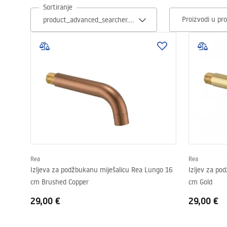
Sortiranje
WC školjke
Proizvodi u pro
Umivaonici
Kade i paravani
Miješalice, pipe, slavine
Tuševi
Kuhinja
Rea
Rea
Izljeva za podžbukanu miješalicu Rea Lungo 16
Izljev za po
cm Brushed Copper
cm Gold
Pribor i kupaonski namještaj
29,00 €
29,00 €