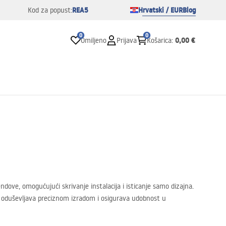
REA5
Hrvatski / EUR
Blog
Kod za popust:
0
0
0,00 €
Omiljeno
Prijava
Košarica
:
ove, omogućujući skrivanje instalacija i isticanje samo dizajna.
da oduševljava preciznom izradom i osigurava udobnost u