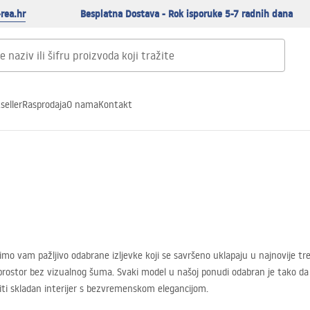
rea.hr
Besplatna Dostava - Rok isporuke 5-7 radnih dana
seller
Rasprodaja
O nama
Kontakt
 vam pažljivo odabrane izljevke koji se savršeno uklapaju u najnovije trend
 i prostor bez vizualnog šuma. Svaki model u našoj ponudi odabran je tako 
iti skladan interijer s bezvremenskom elegancijom.