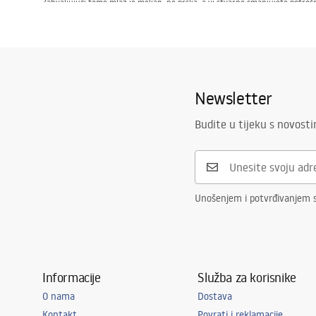
Zahvaljujući tome mlaz je mekan, ne prska, a vi stvarno smanjujete potro
Bez obzira na veličinu i stil vaše kupaonice, ovdje ćete pronaći odgovaraju
kupanja bude skladna i uređena do najsitnijeg detalja.
Pogledajte našu ponudu i odaberite izljevak koji najbolje odgovara vašim p
Newsletter
Budite u tijeku s novost
Unošenjem i potvrđivanjem 
Informacije
Služba za korisnike
O nama
Dostava
Kontakt
Povrati i reklamacije