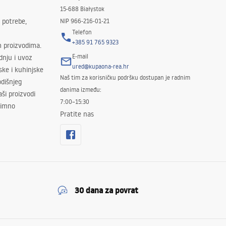
15-688 Białystok
 potrebe,
NIP 966-216-01-21
Telefon
+385 91 765 9323
m proizvodima.
E-mail
odnju i uvoz
ured@kupaona-rea.hr
ske i kuhinjske
Naš tim za korisničku podršku dostupan je radnim
dišnjeg
danima između:
ši proizvodi
7:00–15:30
znimno
Pratite nas
30 dana za povrat