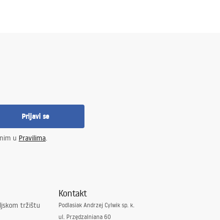
ere, kao i modele s mekšim linijama. To je jednostavan način da vaša zona
Prijavi se
enim u
Pravilima
.
Kontakt
ljskom tržištu
Podlasiak Andrzej Cylwik sp. k.
ul. Przędzalniana 60