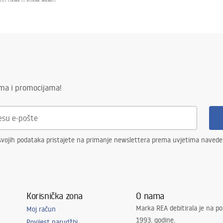
šnju vode u svom domu.
ći model. Nudimo izljevke jednostavnih, geometrijskih oblika idealnih za moderne interij
otrebama.
ima i promocijama!
svojih podataka pristajete na primanje newslettera prema uvjetima naved
Korisnička zona
O nama
Marka REA debitirala je na po
Moj račun
1993. godine.
Povijest narudžbi