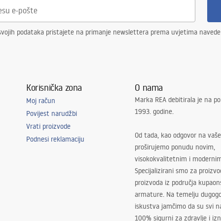
svojih podataka pristajete na primanje newslettera prema uvjetima naved
Korisnička zona
O nama
Marka REA debitirala je na po
Moj račun
1993. godine.
Povijest narudžbi
Vrati proizvode
Od tada, kao odgovor na vaše
Podnesi reklamaciju
proširujemo ponudu novim,
visokokvalitetnim i moderni
Specijalizirani smo za proizv
proizvoda iz područja kupaon
armature. Na temelju dugogo
iskustva jamčimo da su svi na
100% sigurni za zdravlje i i