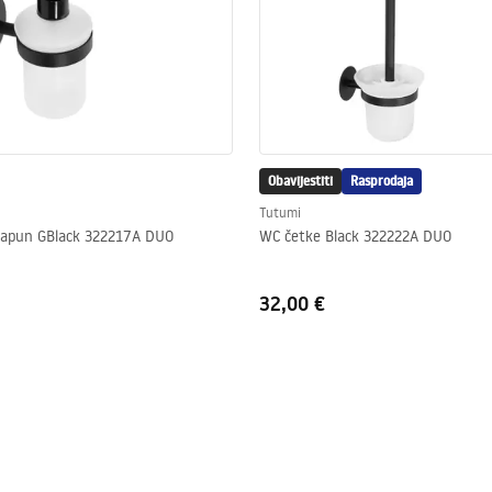
Obavijestiti
Rasprodaja
Tutumi
sapun GBlack 322217A DUO
WC četke Black 322222A DUO
32,00 €