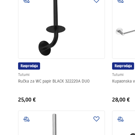
WC školjke
Umivaonici
Kade i paravani
Miješalice, pipe, slavine
Rasprodaja
Rasprodaja
Tutumi
Tutumi
Tuševi
Ručka za WC papir BLACK 322220A DUO
Kupaonska vi
Kuhinja
25,00 €
28,00 €
Pribor i kupaonski namještaj