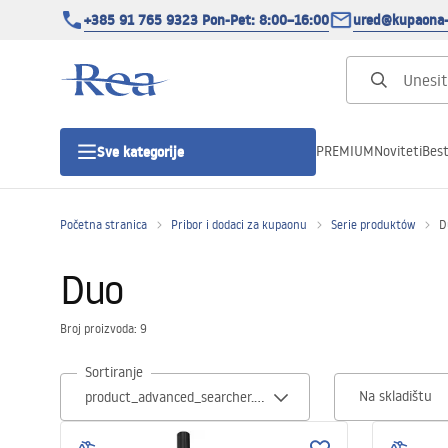
+385 91 765 9323 Pon-Pet: 8:00–16:00
ured@kupaona-
PREMIUM
Noviteti
Best
Sve kategorije
Početna stranica
Pribor i dodaci za kupaonu
Serie produktów
D
Tuš kabine
Duo
Tuš vrata
Broj proizvoda: 9
Tuš kade
Sortiranje
Na skladištu
Tuš Kanalice