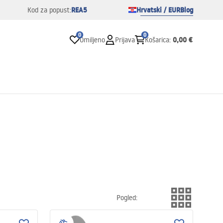
REA5
Hrvatski / EUR
Blog
Kod za popust:
0
0
0,00 €
Omiljeno
Prijava
Košarica
:
Pogled
: