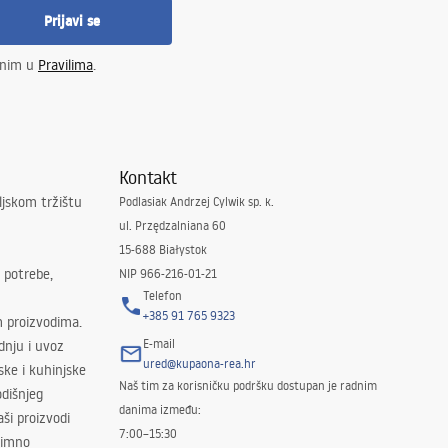
Prijavi se
enim u
Pravilima
.
Kontakt
ljskom tržištu
Podlasiak Andrzej Cylwik sp. k.
ul. Przędzalniana 60
15-688 Białystok
 potrebe,
NIP 966-216-01-21
Telefon
+385 91 765 9323
m proizvodima.
E-mail
odnju i uvoz
ured@kupaona-rea.hr
ske i kuhinjske
Naš tim za korisničku podršku dostupan je radnim
dišnjeg
danima između:
ši proizvodi
7:00–15:30
znimno