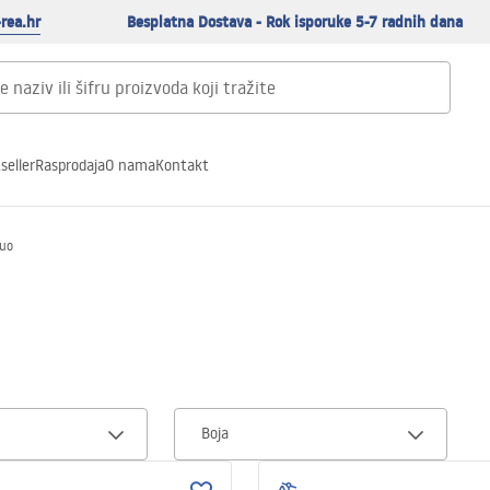
rea.hr
Besplatna Dostava - Rok isporuke 5-7 radnih dana
seller
Rasprodaja
O nama
Kontakt
uo
Boja